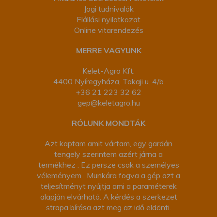
Jogi tudnivalók
Elállási nyilatkozat
Online vitarendezés
MERRE VAGYUNK
Kelet-Agro Kft.
4400 Nyíregyháza, Tokaji u. 4/b
+36 21 223 32 62
gep@keletagro.hu
RÓLUNK MONDTÁK
Azt kaptam amit vártam, egy gardán
tengely szerintem azért járna a
termékhez . Ez persze csak a személyes
véleményem . Munkára fogva a gép azt a
teljesítményt nyújtja ami a paraméterek
alapján elvárható. A kérdés a szerkezet
strapa bírása azt meg az idő eldönti.