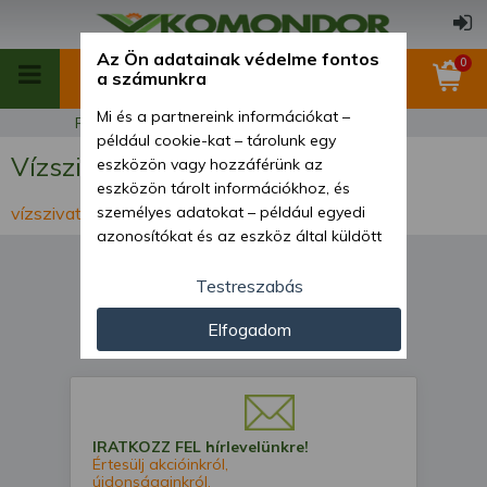
Az Ön adatainak védelme fontos
0
a számunkra
Mi és a partnereink információkat –
Főoldal
Zöldmező gépei
Vízszivattyúk
például cookie-kat – tárolunk egy
Vízszivattyúk
eszközön vagy hozzáférünk az
eszközön tárolt információkhoz, és
vízszivattyúk
személyes adatokat – például egyedi
azonosítókat és az eszköz által küldött
alapvető információkat – kezelünk
személyre szabott hirdetések és
Testreszabás
tartalom nyújtásához, hirdetés- és
Elfogadom
tartalomméréshez, nézettségi adatok
0 termék
gyűjtéséhez, valamint termékek
kifejlesztéséhez és a termékek
javításához. Az Ön engedélyével mi és a
partnereink eszközleolvasásos
IRATKOZZ FEL hírlevelünkre!
módszerrel szerzett pontos geolokációs
Értesülj akcióinkról,
adatokat és azonosítási információkat
újdonságainkról.