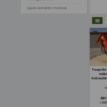
segítségével bármikor 
Japán kistraktor motorok
Faaprító
műkö
hidrauli
N
887
( 69