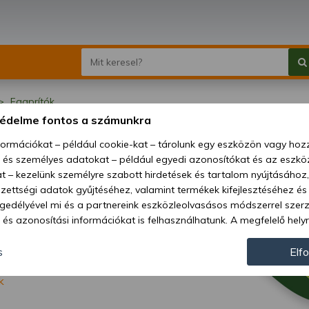
Faaprítók
védelme fontos a számunkra
prítók
nformációkat – például cookie-kat – tárolunk egy eszközön vagy ho
, és személyes adatokat – például egyedi azonosítókat és az eszköz
t – kezelünk személyre szabott hirdetések és tartalom nyújtásához,
ettségi adatok gyűjtéséhez, valamint termékek kifejlesztéséhez és
gedélyével mi és a partnereink eszközleolvasásos módszerrel szer
és azonosítási információkat is felhasználhatunk. A megfelelő helyr
hogy mi és a partnereink a fent leírtak szerint adatkezelést végezz
járulás megadása vagy elutasítása előtt részletesebb információkh
s
Elf
llításait. Felhívjuk figyelmét, hogy személyes adatainak bizonyos 
k
az Ön hozzájárulása, de jogában áll tiltakozni az ilyen jellegű adatke
 a weboldalra érvényesek. Erre a webhelyre visszatérve vagy az ada