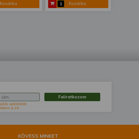
Kosárba
Kosárba
Feliratkozom
jobb ajánlatait
öttem a 16.
KÖVESS MINKET