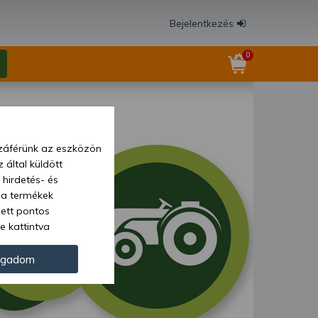
Bejelentkezés
0
zzáférünk az eszközön
 által küldött
 hirdetés- és
 a termékek
zett pontos
e kattintva
ünk. Másik
oz juthat, és
ogadom
kezeléséhez nem
zelés ellen. A
tvédelmi szabályzatunk