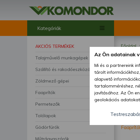
Kategóriák
Főoldal
AKCIÓS TERMÉKEK
Az Ön adatainak 
Talajművelő munkagépek
Faa
Mi és a partnereink i
Szállító és rakodóeszközök
tárolt információkhoz
alapvető információka
Zöldmező gépei
tartalomméréshez, néz
Faaprítók
javításához. Az Ön en
geolokációs adatokat 
Permetezők
hozzájárulhat ahhoz, 
lehetőségként a hozzá
Testreszabá
Tolólapok
megváltoztathatja beá
Faaprító
Gödörfúrók
feltétlenül szükséges 
beállításai csak erre
Műtrágyaszórók