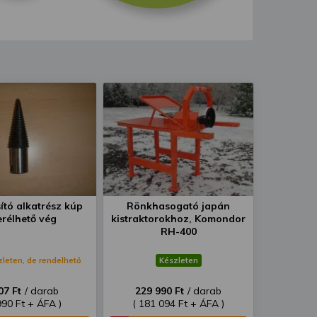
ító alkatrész kúp
Rönkhasogató japán
erélhető vég
kistraktorokhoz, Komondor
RH-400
zleten, de rendelhető
Készleten
07 Ft
/ darab
229 990 Ft
/ darab
990 Ft + ÁFA )
( 181 094 Ft + ÁFA )