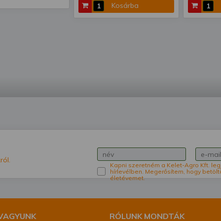
Kosárba
ról.
Kapni szeretném a Kelet-Agro Kft. leg
hírlevélben. Megerősítem, hogy betölt
életévemet.
 VAGYUNK
RÓLUNK MONDTÁK