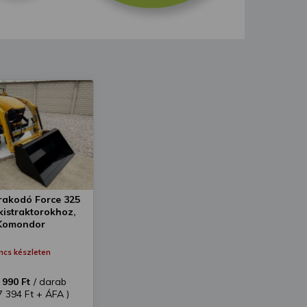
akodó Force 325
kistraktorokhoz,
Komondor
ncs készleten
 990 Ft
/ darab
7 394 Ft + ÁFA )