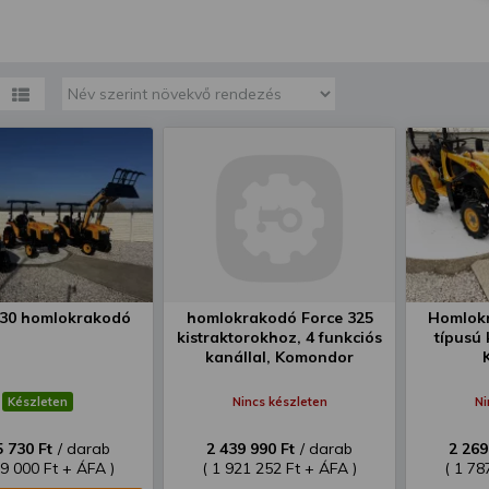
megváltoztathatja a beállításait.
430 homlokrakodó
homlokrakodó Force 325
Homlokr
kistraktorokhoz, 4 funkciós
típusú 
kanállal, Komondor
Készleten
Nincs készleten
Ni
5 730 Ft
/ darab
2 439 990 Ft
/ darab
2 269
99 000 Ft + ÁFA )
( 1 921 252 Ft + ÁFA )
( 1 78