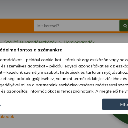
Szállító és rakodóeszközök
Homlokrakodók
védelme fontos a számunkra
mlokrakodók
nformációkat – például cookie-kat – tárolunk egy eszközön vagy ho
, és személyes adatokat – például egyedi azonosítókat és az eszköz
t – kezelünk személyre szabott hirdetések és tartalom nyújtásához,
ettségi adatok gyűjtéséhez, valamint termékek kifejlesztéséhez és
gedélyével mi és a partnereink eszközleolvasásos módszerrel szer
és azonosítási információkat is felhasználhatunk. A megfelelő helyr
hogy mi és a partnereink a fent leírtak szerint adatkezelést végezz
járulás megadása vagy elutasítása előtt részletesebb információkh
s
Elf
llításait. Felhívjuk figyelmét, hogy személyes adatainak bizonyos 
akodók
az Ön hozzájárulása, de jogában áll tiltakozni az ilyen jellegű adatke
 a weboldalra érvényesek. Erre a webhelyre visszatérve vagy az ada