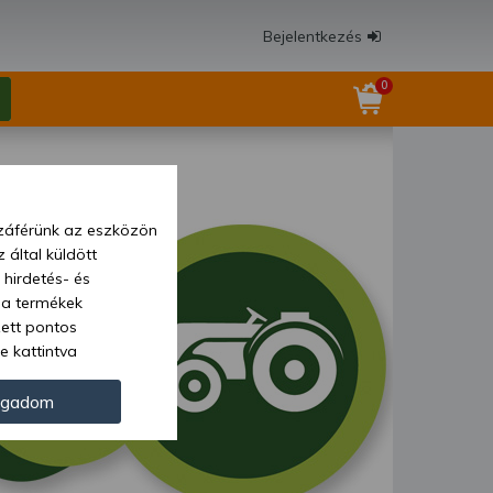
Bejelentkezés
0
zzáférünk az eszközön
 által küldött
 hirdetés- és
 a termékek
zett pontos
e kattintva
ünk. Másik
oz juthat, és
ogadom
kezeléséhez nem
zelés ellen. A
tvédelmi szabályzatunk