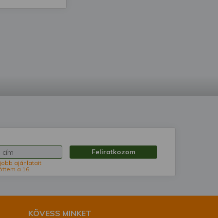
Feliratkozom
jobb ajánlatait
öttem a 16.
KÖVESS MINKET