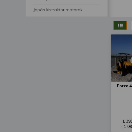
segítségével bármikor 
Japán kistraktor motorok
Force 
1 39
( 1 0