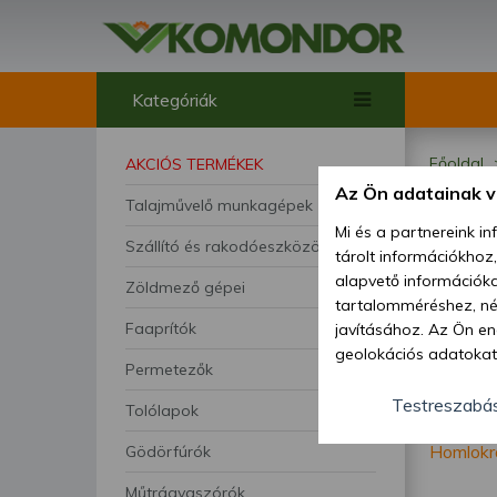
Kategóriák
Főoldal
AKCIÓS TERMÉKEK
Az Ön adatainak 
Talajművelő munkagépek
Ho
Mi és a partnereink i
Szállító és rakodóeszközök
tárolt információkhoz
alapvető információka
Zöldmező gépei
tartalomméréshez, néz
Faaprítók
javításához. Az Ön en
geolokációs adatokat 
Permetezők
hozzájárulhat ahhoz, 
lehetőségként a hozzá
Testreszabá
Tolólapok
megváltoztathatja beá
Homlokr
Gödörfúrók
feltétlenül szükséges 
beállításai csak erre
Műtrágyaszórók