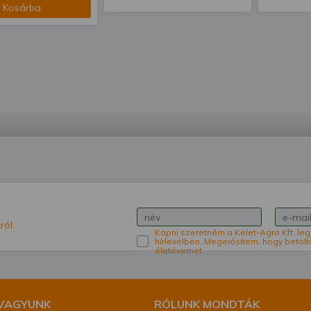
Kosárba
ról.
Kapni szeretném a Kelet-Agro Kft. leg
hírlevélben. Megerősítem, hogy betölt
életévemet.
 VAGYUNK
RÓLUNK MONDTÁK