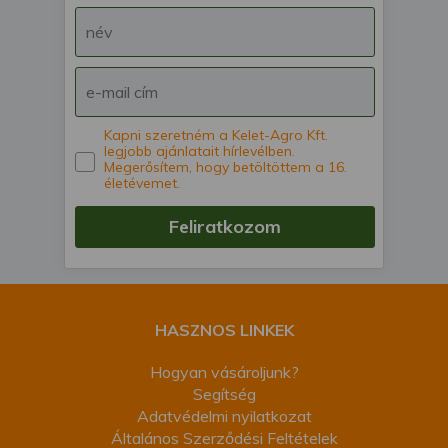
Kapni szeretném a Kelet-Agro Kft.
legjobb ajánlatait hírlevélben.
Megerősítem, hogy betöltöttem a 16.
életévemet.
Feliratkozom
HASZNOS LINKEK
Hogyan vásároljunk?
Segítség
Adatvédelmi nyilatkozat
Általános Szerződési Feltételek