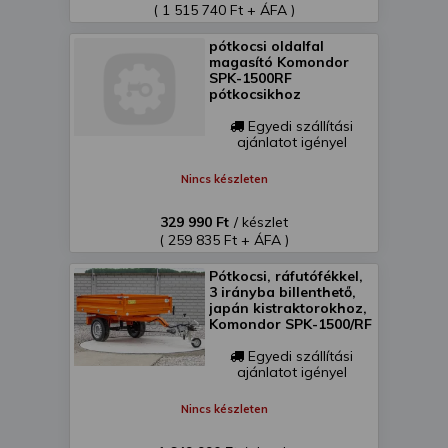
( 1 515 740 Ft + ÁFA )
pótkocsi oldalfal
magasító Komondor
SPK-1500RF
pótkocsikhoz
Egyedi szállítási
ajánlatot igényel
Nincs készleten
329 990 Ft
/ készlet
( 259 835 Ft + ÁFA )
Pótkocsi, ráfutófékkel,
3 irányba billenthető,
japán kistraktorokhoz,
Komondor SPK-1500/RF
Egyedi szállítási
ajánlatot igényel
Nincs készleten