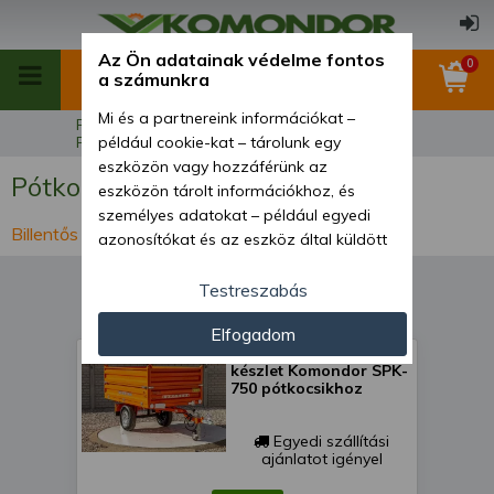
Az Ön adatainak védelme fontos
0
a számunkra
Mi és a partnereink információkat –
Főoldal
Szállító és rakodóeszközök
Pótkocsik
például cookie-kat – tárolunk egy
eszközön vagy hozzáférünk az
Pótkocsik
eszközön tárolt információkhoz, és
személyes adatokat – például egyedi
Billentős pótkocsik
azonosítókat és az eszköz által küldött
alapvető információkat – kezelünk
személyre szabott hirdetések és
Testreszabás
tartalom nyújtásához, hirdetés- és
Elfogadom
tartalomméréshez, nézettségi adatok
Oldalfal magasító
gyűjtéséhez, valamint termékek
készlet Komondor SPK-
kifejlesztéséhez és a termékek
750 pótkocsikhoz
javításához. Az Ön engedélyével mi és a
partnereink eszközleolvasásos
Egyedi szállítási
módszerrel szerzett pontos geolokációs
ajánlatot igényel
adatokat és azonosítási információkat