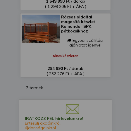
1 649 990 Ft
/ darab
( 1 299 205 Ft + ÁFA )
Rácsos oldalfal
magasító készlet
Komondor SPK
pótkocsikhoz
Egyedi szállítási
ajánlatot igényel
Nincs készleten
294 990 Ft
/ darab
( 232 276 Ft + ÁFA )
7 termék
IRATKOZZ FEL hírlevelünkre!
Értesülj akcióinkról,
újdonságainkról.