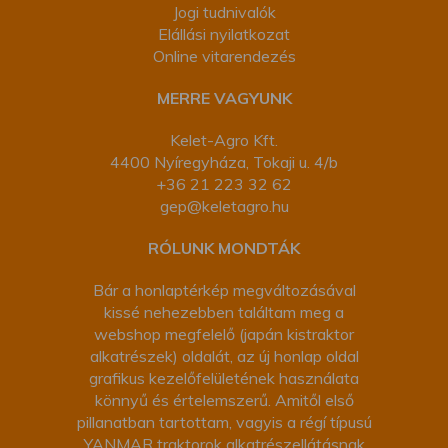
Jogi tudnivalók
Elállási nyilatkozat
Online vitarendezés
MERRE VAGYUNK
Kelet-Agro Kft.
4400 Nyíregyháza, Tokaji u. 4/b
+36 21 223 32 62
gep@keletagro.hu
RÓLUNK MONDTÁK
Bár a honlaptérkép megváltozásával
kissé nehezebben találtam meg a
webshop megfelelő (japán kistraktor
alkatrészek) oldalát, az új honlap oldal
grafikus kezelőfelületének használata
könnyű és értelemszerű. Amitől első
pillanatban tartottam, vagyis a régí típusú
YANMAR traktorok alkatrészellátásnak