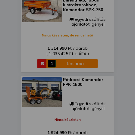
billenthető, japán
kistraktorokhoz,
Komondor SPK-750
Egyedi szállítási
ajánlatot igényel
Nincs készleten, de rendelhető
1 314 990 Ft
/ darab
( 1 035 425 Ft + ÁFA )
Kosárba
Pótkocsi Komondor
FPK-1500
Egyedi szállítási
ajánlatot igényel
Nincs készleten
1 924 990 Ft
/ darab