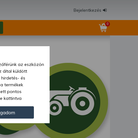
Bejelentkezés
0
zzáférünk az eszközön
 által küldött
 hirdetés- és
 a termékek
zett pontos
e kattintva
ünk. Másik
oz juthat, és
ogadom
kezeléséhez nem
zelés ellen. A
tvédelmi szabályzatunk