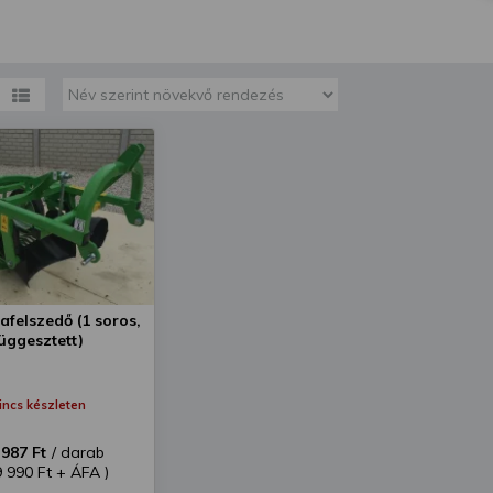
megváltoztathatja a beállításait.
felszedő (1 soros,
üggesztett)
incs készleten
 987 Ft
/ darab
9 990 Ft + ÁFA )