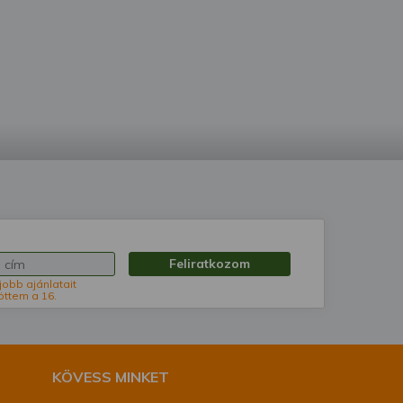
Feliratkozom
jobb ajánlatait
öttem a 16.
KÖVESS MINKET