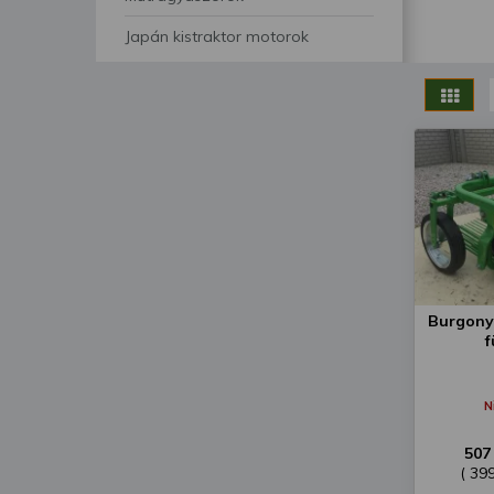
segítségével bármikor 
Japán kistraktor motorok
Burgonya
f
N
507
( 39