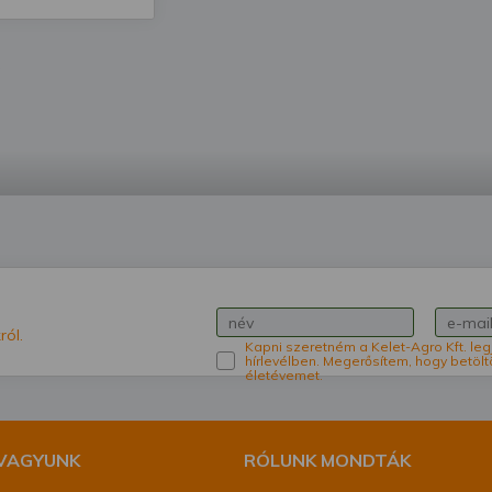
ról.
Kapni szeretném a Kelet-Agro Kft. leg
hírlevélben. Megerősítem, hogy betölt
életévemet.
 VAGYUNK
RÓLUNK MONDTÁK