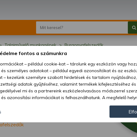
Talajművelő munkagépek
Burgonyafelszedők
védelme fontos a számunkra
gonyafelszedők
nformációkat – például cookie-kat – tárolunk egy eszközön vagy ho
, és személyes adatokat – például egyedi azonosítókat és az eszköz
t – kezelünk személyre szabott hirdetések és tartalom nyújtásához,
ettségi adatok gyűjtéséhez, valamint termékek kifejlesztéséhez és
gedélyével mi és a partnereink eszközleolvasásos módszerrel szer
és azonosítási információkat is felhasználhatunk. A megfelelő helyr
hogy mi és a partnereink a fent leírtak szerint adatkezelést végezz
járulás megadása vagy elutasítása előtt részletesebb információkh
s
Elf
llításait. Felhívjuk figyelmét, hogy személyes adatainak bizonyos 
afelszedők
az Ön hozzájárulása, de jogában áll tiltakozni az ilyen jellegű adatke
 a weboldalra érvényesek. Erre a webhelyre visszatérve vagy az ada