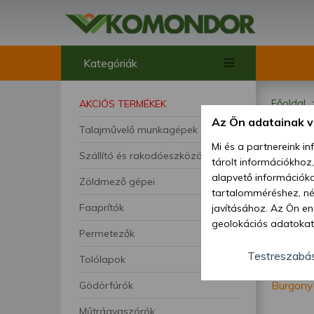
Kategóriák
Főoldal
AKCIÓS TERMÉKEK
Az Ön adatainak 
Talajművelő munkagépek
Bur
Mi és a partnereink i
Szállító és rakodóeszközök
tárolt információkhoz
alapvető információka
Zöldmező gépei
tartalomméréshez, néz
Faaprítók
javításához. Az Ön en
geolokációs adatokat 
Permetezők
hozzájárulhat ahhoz, 
lehetőségként a hozzá
Testreszabá
Tolólapok
megváltoztathatja beá
Burgony
Gödörfúrók
feltétlenül szükséges 
beállításai csak erre
Műtrágyaszórók