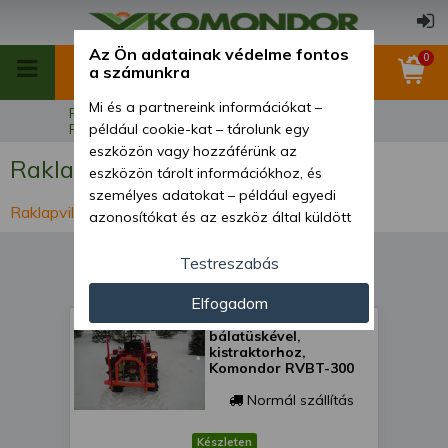
Az Ön adatainak védelme fontos
0
a számunkra
Mi és a partnereink információkat –
Főoldal
Szállító és rakodóeszközök
Raklapvillák
például cookie-kat – tárolunk egy
eszközön vagy hozzáférünk az
Raklapvillák
eszközön tárolt információkhoz, és
személyes adatokat – például egyedi
Raklapvillák
azonosítókat és az eszköz által küldött
alapvető információkat – kezelünk
személyre szabott hirdetések és
Testreszabás
tartalom nyújtásához, hirdetés- és
Elfogadom
tartalomméréshez, nézettségi adatok
Raklapvilla,
gyűjtéséhez, valamint termékek
bálatüskével,
kifejlesztéséhez és a termékek
kistraktorhoz,
Komondor RVBT-300
javításához. Az Ön engedélyével mi és a
partnereink eszközleolvasásos
Normál szállítás
módszerrel szerzett pontos geolokációs
adatokat és azonosítási információkat
Készleten