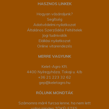
HASZNOS LINKEK
Hogyan vásároljunk?
Segítség
Adatvédelmi nyilatkozat
Általános Szerződési Feltételek
Jogi tudnivalók
Elállási nyilatkozat
Online vitarendezés
MERRE VAGYUNK
Kelet-Agro Kft.
4400 Nyíregyháza, Tokaji u. 4/b
+36 21 223 32 62
gep@keletagro.hu
RÓLUNK MONDTÁK
Számomra már4 furcsa lenne, ha nem lett
volna minden TÖKÉLETES.