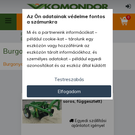
Az Ön adatainak védelme fontos
0
a számunkra
Mi és a partnereink információkat –
Főoldal
Talajművelő munkagépek
Burgonyafelszedők
például cookie-kat – tárolunk egy
eszközön vagy hozzáférünk az
Burgonyafelszedők
eszközön tárolt információkhoz, és
személyes adatokat – például egyedi
Burgonyafelszedők
azonosítókat és az eszköz által küldött
alapvető információkat – kezelünk
személyre szabott hirdetések és
Testreszabás
tartalom nyújtásához, hirdetés- és
Elfogadom
tartalomméréshez, nézettségi adatok
Burgonyafelszedő (1
gyűjtéséhez, valamint termékek
soros, függesztett)
kifejlesztéséhez és a termékek
javításához. Az Ön engedélyével mi és a
partnereink eszközleolvasásos
Egyedi szállítási
módszerrel szerzett pontos geolokációs
ajánlatot igényel
adatokat és azonosítási információkat