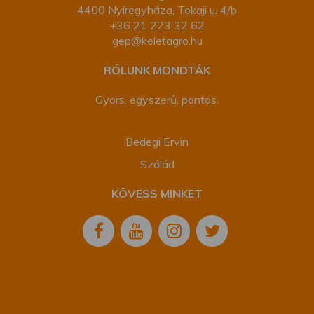
4400 Nyíregyháza, Tokaji u. 4/b
+36 21 223 32 62
gep@keletagro.hu
RÓLUNK MONDTÁK
Gyors, egyszerű, pontos.
Bedegi Ervin
Szólád
KÖVESS MINKET