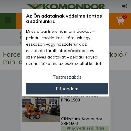
Az Ön adatainak védelme fontos
0
a számunkra
Mi és a partnereink információkat –
Főoldal
Force 108 Eco mini árokásó / markoló / mini
például cookie-kat – tárolunk egy
excavator
eszközön vagy hozzáférünk az
eszközön tárolt információkhoz, és
Force 108 Eco mini árokásó / markoló /
személyes adatokat – például egyedi
mini excavator
azonosítókat és az eszköz által küldött
alapvető információkat – kezelünk
személyre szabott hirdetések és
Testreszabás
tartalom nyújtásához, hirdetés- és
Elfogadom
tartalomméréshez, nézettségi adatok
Pótkocsi Komondor
gyűjtéséhez, valamint termékek
FPK-1500
kifejlesztéséhez és a termékek
javításához. Az Ön engedélyével mi és a
partnereink eszközleolvasásos
Cikkszám: Komondor
módszerrel szerzett pontos geolokációs
2RF1500
adatokat és azonosítási információkat
Egyedi szállítási