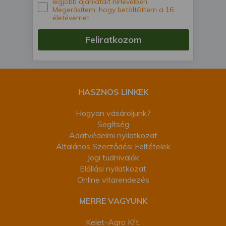
legjobb ajánlatait hírlevélben.
Megerősítem, hogy betöltöttem a 16.
életévemet.
Feliratkozom
HASZNOS LINKEK
Hogyan vásároljunk?
Segítség
Adatvédelmi nyilatkozat
Általános Szerződési Feltételek
Jogi tudnivalók
Elállási nyilatkozat
Online vitarendezés
MERRE VAGYUNK
Kelet-Agro Kft.