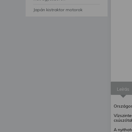
szabályzatunk segíts
Japán kistraktor motorok
Leírás
Országos
Vízszint
csúszótal
A nyithat