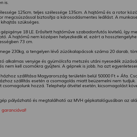
n is.
lessége 125cm, teljes szélessége 135cm. A hajtómű és a rotor közö
or megcsúszással biztosítja a károsodásmentes leállást. A munkas
 kihajtás szükséges.
 gépigénye 18 LE. Erősített hajtóműve szabadonfutós kivitelű, így 
tó. A hajtómű nem középen helyezkedik el, ezért a hossztengelyhez
ességben 73 cm.
mege 230kg, a tengelyen lévő zúzókalapácsok száma 20 darab, tö
zó alkalmas venyige és gyümölcsfa metszés utáni nyesedék zúzásá
és nem kell csomókra gyűjteni. A gépnek is jobb, ha azt egyenletese
házhoz szállítása Magyarország területén belül 50000 Ft + Áfa. Cs
ázhoz szállítás esetén a csomagolás miatt beüzemelni nem tudjuk. E
t csomagolunk hozzá. Telephelyi átvétel esetén, kicsomagolást köv
ép pályázható és megtalálható az MVH gépkatalógusában az alá
 garanciával!