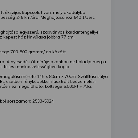
tt ékszíjas kapcsolat van, mely akadályba
ebesség 2-5 km/óra. Meghajtásához 540 1/perc
meghajtása egyszerű, szabványos kardántengellyel
 képest ház kinyúlása jobbra 77 cm,
mege 700-800 gramm/ db között.
ra. A nyesedék átmérője azonban ne haladja meg a
n, teljes munkaszélességben kapja.
omagolási mérete 145 x 80cm x 70cm. Szállítási súlya
z esetben fényképekkel illusztrált beüzemelési
etően ez megoldható, költsége 5.000Ft + Áfa.
bbi sorszámon: 2533-5024