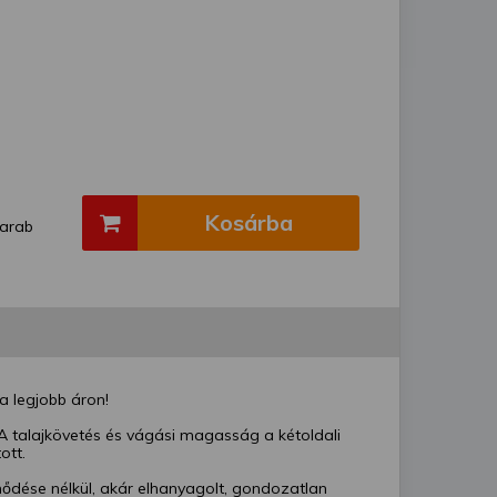
Kosárba
arab
a legjobb áron!
A talajkövetés és vágási magasság a kétoldali
ott.
ődése nélkül, akár elhanyagolt, gondozatlan