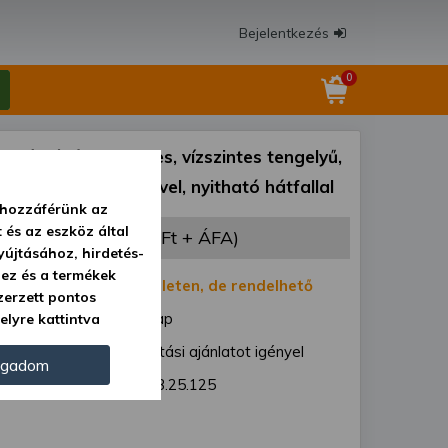
Bejelentkezés
0
szárzúzó 125 cm-es, vízszintes tengelyű,
 erősített hajtóművel, nyitható hátfallal
y hozzáférünk az
 és az eszköz által
 990 Ft
(433 063 Ft + ÁFA)
yújtásához, hirdetés-
hez és a termékek
:
Nincs készleten, de rendelhető
zerzett pontos
1-7 munkanap
elyre kattintva
gezzünk. Másik
ód:
Egyedi szállítási ajánlatot igényel
ókhoz juthat, és
ogadom
EFGC125D 3.25.125
yos kezeléséhez nem
datkezelés ellen. A
 adatvédelmi