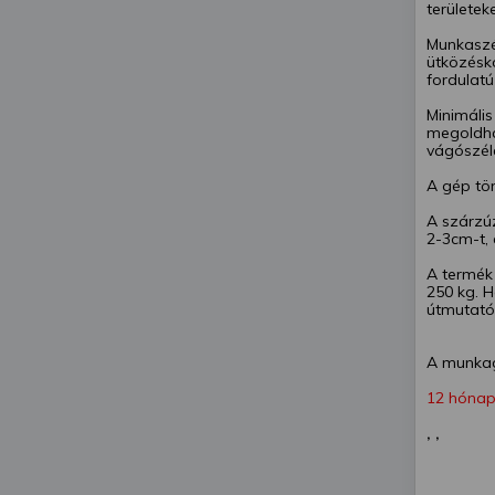
területeke
Munkaszé
ütközésk
fordulatú
Minimális
megoldha
vágószél
A gép tö
A szárzú
2-3cm-t, 
A termék 
250 kg. H
útmutató
A munkag
12 hónap
, ,