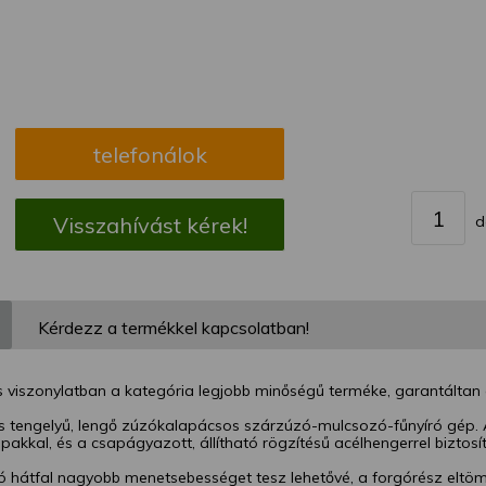
égével bármikor megváltoztathatja a beállításait.
telefonálok
d
Visszahívást kérek!
Kérdezz a termékkel kapcsolatban!
 viszonylatban a kategória legjobb minőségű terméke, garantáltan 
es tengelyű, lengő zúzókalapácsos szárzúzó-mulcsozó-fűnyíró gép. 
pakkal, és a csapágyazott, állítható rögzítésű acélhengerrel biztosít
ó hátfal nagyobb menetsebességet tesz lehetővé, a forgórész eltöm