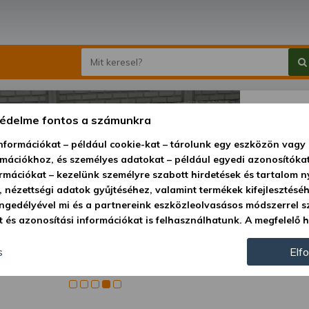
EFGC 125D 
védelme fontos a számunkra
kalapácsos,
információkat – például cookie-kat – tárolunk egy eszközön vag
rmációkhoz, és személyes adatokat – például egyedi azonosítókat
Ár:
549
ormációkat – kezelünk személyre szabott hirdetések és tartalom n
 nézettségi adatok gyűjtéséhez, valamint termékek kifejlesztésé
Elérhetőség
ngedélyével mi és a partnereink eszközleolvasásos módszerrel s
Szállítás:
 és azonosítási információkat is felhasználhatunk. A megfelelő h
 hogy mi és a partnereink a fent leírtak szerint adatkezelést vé
Szállítási m
ájárulás megadása vagy elutasítása előtt részletesebb informáci
s
Elf
Cikkszám:
állításait. Felhívjuk figyelmét, hogy személyes adatainak bizon
 az Ön hozzájárulása, de jogában áll tiltakozni az ilyen jellegű a
e a weboldalra érvényesek. Erre a webhelyre visszatérve vagy az