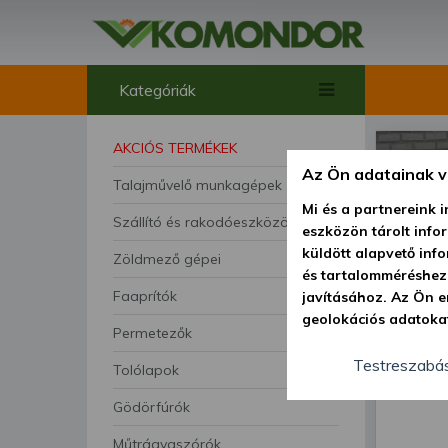
Kategóriák
AKCIÓS TERMÉKEK
Az Ön adatainak 
Talajművelő munkagépek
Mi és a partnereink 
Szállító és rakodóeszközök
eszközön tárolt info
küldött alapvető inf
Zöldmező gépei
és tartalomméréshez,
Faaprítók
javításához. Az Ön e
geolokációs adatokat
Permetezők
hozzájárulhat ahhoz,
lehetőségként a hozz
Testreszabá
Tolólapok
megváltoztathatja be
Gödörfúrók
feltétlenül szükséges
beállításai csak err
Műtrágyaszórók