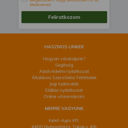
Megerősítem, hogy betöltöttem a 16.
életévemet.
Feliratkozom
HASZNOS LINKEK
Hogyan vásároljunk?
Segítség
Adatvédelmi nyilatkozat
Általános Szerződési Feltételek
Jogi tudnivalók
Elállási nyilatkozat
Online vitarendezés
MERRE VAGYUNK
Kelet-Agro Kft.
4400 Nyíregyháza, Tokaji u. 4/b