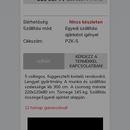
is felhasználhatunk. A megfelelő helyre
kattintva hozzájárulhat ahhoz, hogy mi
és a partnereink a fent leírtak szerint
Elérhetőség:
Nincs készleten
adatkezelést végezzünk. Másik
Szállítási mód:
Egyedi szállítási
lehetőségként a hozzájárulás
ajánlatot igényel
megadása vagy elutasítása előtt
Cikkszám:
PZK-5
részletesebb információkhoz juthat, és
megváltoztathatja beállításait. Felhívjuk
figyelmét, hogy személyes adatainak
KÉRDEZZ A
bizonyos kezeléséhez nem feltétlenül
LEÍRÁS
TERMÉKKEL
KAPCSOLATBAN!
szükséges az Ön hozzájárulása, de
jogában áll tiltakozni az ilyen jellegű
5 csillagos, függesztett kivitelű rendsodró.
adatkezelés ellen. A beállításai csak erre
Lengyel gyártmány. A munka és szállítási
a weboldalra érvényesek. Erre a
szélessége kb 300 cm. A csomag mérete
220x120x80 cm. Tömege 145 kg. Szállítás
webhelyre visszatérve vagy az
összege:Egyedi ajánlat alapján. .
adatvédelmi szabályzatunk segítségével
bármikor megváltoztathatja a
12 hónap garanciával!
beállításait.