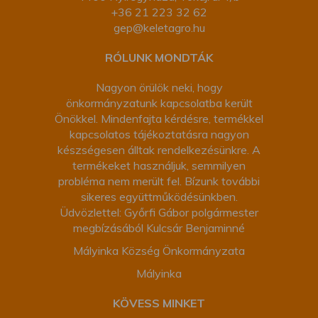
+36 21 223 32 62
gep@keletagro.hu
RÓLUNK MONDTÁK
Nagyon örülök neki, hogy
önkormányzatunk kapcsolatba került
Önökkel. Mindenfajta kérdésre, termékkel
kapcsolatos tájékoztatásra nagyon
készségesen álltak rendelkezésünkre. A
termékeket használjuk, semmilyen
probléma nem merült fel. Bízunk további
sikeres együttműködésünkben.
Üdvözlettel: Győrfi Gábor polgármester
megbízásából Kulcsár Benjaminné
Mályinka Község Önkormányzata
Mályinka
KÖVESS MINKET