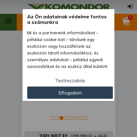
Az Ön adatainak védelme fontos
0
a számunkra
Mi és a partnereink információkat –
például cookie-kat – tárolunk egy
Rendsodró, 5 csillagos,
eszközön vagy hozzáférünk az
függesztett
eszközön tárolt információkhoz, és
személyes adatokat – például egyedi
azonosítókat és az eszköz által küldött
alapvető információkat – kezelünk
személyre szabott hirdetések és
Testreszabás
tartalom nyújtásához, hirdetés- és
Elfogadom
tartalomméréshez, nézettségi adatok
gyűjtéséhez, valamint termékek
kifejlesztéséhez és a termékek
javításához. Az Ön engedélyével mi és a
partnereink eszközleolvasásos
módszerrel szerzett pontos geolokációs
adatokat és azonosítási információkat
380 987 Ft
(299 990 Ft + ÁFA)