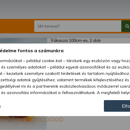
Fűkas
védelme fontos a számunkra
mini
nformációkat – például cookie-kat – tárolunk egy eszközön vagy ho
, és személyes adatokat – például egyedi azonosítókat és az eszköz
Ár:
558
t – kezelünk személyre szabott hirdetések és tartalom nyújtásához,
ettségi adatok gyűjtéséhez, valamint termékek kifejlesztéséhez és
Elérhetőség
gedélyével mi és a partnereink eszközleolvasásos módszerrel szer
és azonosítási információkat is felhasználhatunk. A megfelelő helyr
Szállítási m
hogy mi és a partnereink a fent leírtak szerint adatkezelést végezz
Cikkszám:
járulás megadása vagy elutasítása előtt részletesebb információkh
s
Elf
llításait. Felhívjuk figyelmét, hogy személyes adatainak bizonyos 
az Ön hozzájárulása, de jogában áll tiltakozni az ilyen jellegű adatke
 a weboldalra érvényesek. Erre a webhelyre visszatérve vagy az ada