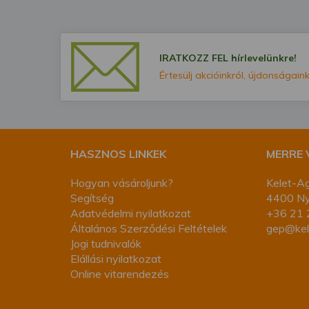
IRATKOZZ FEL hírlevelünkre!
Értesülj akcióinkról, újdonságaink
HASZNOS LINKEK
MERRE
Hogyan vásároljunk?
Kelet-Ag
Segítség
4400 Nyí
Adatvédelmi nyilatkozat
+36 21 
Általános Szerződési Feltételek
gep@kel
Jogi tudnivalók
Elállási nyilatkozat
Online vitarendezés