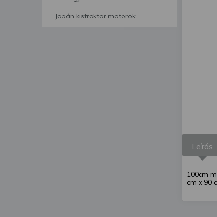
segítségével bármikor 
Japán kistraktor motorok
Leírás
100cm mu
cm x 90 c