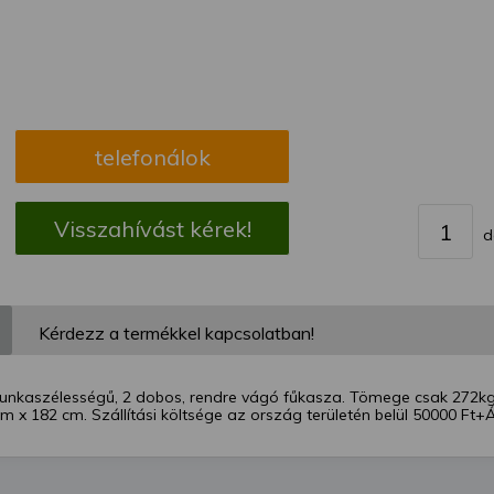
megváltoztathatja a beállításait.
telefonálok
Visszahívást kérek!
d
Kérdezz a termékkel kapcsolatban!
nkaszélességű, 2 dobos, rendre vágó fűkasza. Tömege csak 272kg Mi
m x 182 cm. Szállítási költsége az ország területén belül 50000 Ft+Á