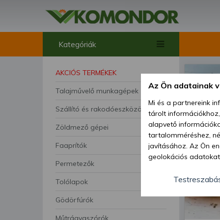
Kategóriák
AKCIÓS TERMÉKEK
Az Ön adatainak 
Talajművelő munkagépek
Mi és a partnereink i
Szállító és rakodóeszközök
tárolt információkhoz
alapvető információka
Zöldmező gépei
tartalomméréshez, néz
Faaprítók
javításához. Az Ön en
geolokációs adatokat 
Permetezők
hozzájárulhat ahhoz, 
lehetőségként a hozzá
Testreszabá
Tolólapok
megváltoztathatja beá
Gödörfúrók
feltétlenül szükséges 
beállításai csak erre
Műtrágyaszórók