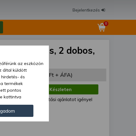
Bejelentkezés
0
za 100cm-es, 2 dobos,
zzáférünk az eszközön
 által küldött
 800 Ft
(440 000 Ft + ÁFA)
 hirdetés- és
 a termékek
:
Készleten
zett pontos
e kattintva
ód:
Egyedi szállítási ajánlatot igényel
ünk. Másik
100-mini
oz juthat, és
ogadom
kezeléséhez nem
zelés ellen. A
tvédelmi szabályzatunk