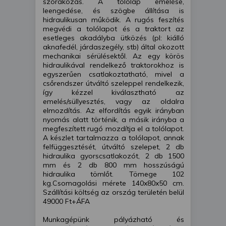
szórakozás. A tolólap emelése,
leengedése, és szögbe állítása is
hidraulikusan működik. A rugós feszítés
megvédi a tolólapot és a traktort az
esetleges akadályba ütközés (pl: kiálló
aknafedél, járdaszegély, stb) által okozott
mechanikai sérülésektől. Az egy körös
hidraulikával rendelkező traktorokhoz is
egyszerűen csatlakoztatható, mivel a
csőrendszer útváltó szeleppel rendelkezik,
így kézzel kiválasztható az
emelés/süllyesztés, vagy az oldalra
elmozdítás. Az elfordítás egyik irányban
nyomás alatt történik, a másik irányba a
megfeszített rugó mozdítja el a tolólapot.
A készlet tartalmazza a tolólapot, annak
felfüggesztését, útváltó szelepet, 2 db
hidraulika gyorscsatlakozót, 2 db 1500
mm és 2 db 800 mm hosszúságú
hidraulika tömlőt. Tömege 102
kg.Csomagolási mérete 140x80x50 cm.
Szállítási költség az ország területén belül
49000 Ft+ÁFA
Munkagépünk pályázható és