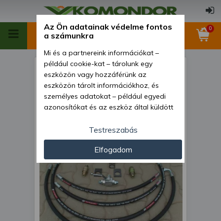
Az Ön adatainak védelme fontos
0
a számunkra
Mi és a partnereink információkat –
például cookie-kat – tárolunk egy
Tolólap 140cm-es, hidraulikus
eszközön vagy hozzáférünk az
emeléssel és hidraulikus
eszközön tárolt információkhoz, és
személyes adatokat – például egyedi
elforgatással, japán
azonosítókat és az eszköz által küldött
kistraktorokhoz, Komondor
alapvető információkat – kezelünk
STLRH-140
személyre szabott hirdetések és
Testreszabás
tartalom nyújtásához, hirdetés- és
Elfogadom
tartalomméréshez, nézettségi adatok
gyűjtéséhez, valamint termékek
kifejlesztéséhez és a termékek
javításához. Az Ön engedélyével mi és a
partnereink eszközleolvasásos
módszerrel szerzett pontos geolokációs
adatokat és azonosítási információkat