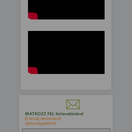
IRATKOZZ FEL hírlevelünkre!
Értesülj akcióinkról,
újdonságainkról.