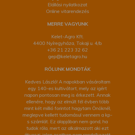
Elállási nyilatkozat
Online vitarendezés
MERRE VAGYUNK
Kelet-Agro Kft.
4400 Nyíregyháza, Tokaji u. 4/b
+36 21 223 32 62
gep@keletagro.hu
RÓLUNK MONDTÁK
Kedves László! A napokban vásároltam
egy 140-es kultivátort, mely az igért
napon pontosan meg is érkezett. Annak
ellenére, hogy az elmúlt fél évben több
mint két millió forintot hagytam Önöknél,
meglepve kellett tudomásul vennem a kp-
s számlát. Ez alapjában nem gond, ha
tudok róla, mert az alkalmazott aki ezt
átveszi, jelen esetben nem rendelkezett