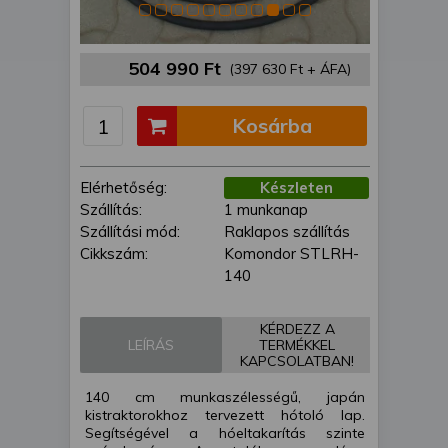
is felhasználhatunk. A megfelelő helyre
kattintva hozzájárulhat ahhoz, hogy mi
és a partnereink a fent leírtak szerint
504 990 Ft
(397 630 Ft + ÁFA)
adatkezelést végezzünk. Másik
lehetőségként a hozzájárulás
megadása vagy elutasítása előtt
Kosárba
részletesebb információkhoz juthat, és
megváltoztathatja beállításait. Felhívjuk
figyelmét, hogy személyes adatainak
Elérhetőség:
Készleten
bizonyos kezeléséhez nem feltétlenül
Szállítás:
1 munkanap
szükséges az Ön hozzájárulása, de
Szállítási mód:
Raklapos szállítás
jogában áll tiltakozni az ilyen jellegű
Cikkszám:
Komondor STLRH-
adatkezelés ellen. A beállításai csak erre
140
a weboldalra érvényesek. Erre a
webhelyre visszatérve vagy az
KÉRDEZZ A
adatvédelmi szabályzatunk segítségével
LEÍRÁS
TERMÉKKEL
KAPCSOLATBAN!
bármikor megváltoztathatja a
beállításait.
140 cm munkaszélességű, japán
kistraktorokhoz tervezett hótoló lap.
Segítségével a hóeltakarítás szinte