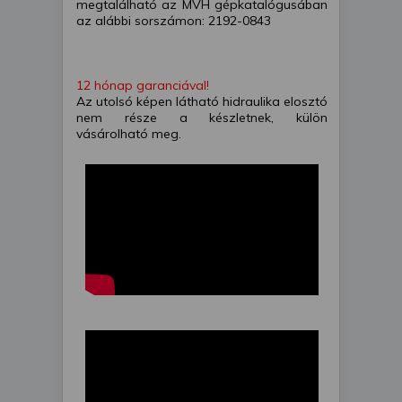
megtalálható az MVH gépkatalógusában
az alábbi sorszámon: 2192-0843
12 hónap garanciával!
Az utolsó képen látható hidraulika elosztó
nem része a készletnek, külön
vásárolható meg.