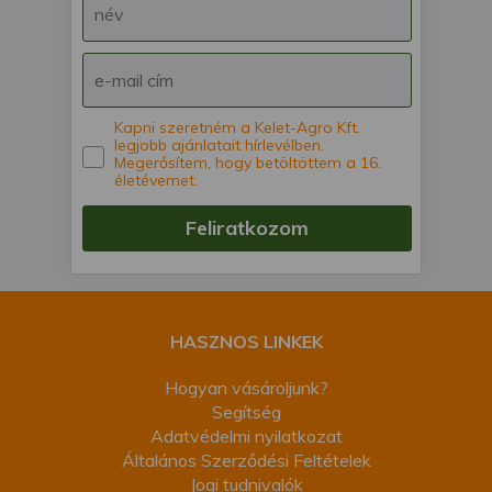
Kapni szeretném a Kelet-Agro Kft.
legjobb ajánlatait hírlevélben.
Megerősítem, hogy betöltöttem a 16.
életévemet.
Feliratkozom
HASZNOS LINKEK
Hogyan vásároljunk?
Segítség
Adatvédelmi nyilatkozat
Általános Szerződési Feltételek
Jogi tudnivalók