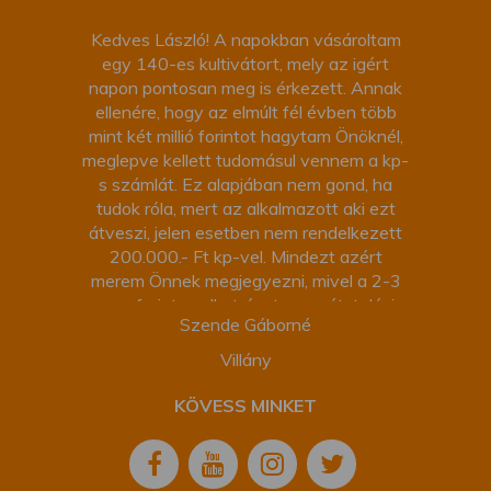
Kedves László! A napokban vásároltam
egy 140-es kultivátort, mely az igért
napon pontosan meg is érkezett. Annak
ellenére, hogy az elmúlt fél évben több
mint két millió forintot hagytam Önöknél,
meglepve kellett tudomásul vennem a kp-
s számlát. Ez alapjában nem gond, ha
tudok róla, mert az alkalmazott aki ezt
átveszi, jelen esetben nem rendelkezett
200.000.- Ft kp-vel. Mindezt azért
merem Önnek megjegyezni, mivel a 2-3
ezer forintos alkatrészt anno átutalási
Szende Gáborné
számlával kaptam és azt hittem van már
annyi hitelem a Keletagronál. Ha nincs,
Villány
úgy legközelebb előre számlázást fogok
kérni. Ezt a kis adminisztrációs hibát -
KÖVESS MINKET
mert én annak vettem - leszámítva,
mindennel maximálisan meg vagyok
elégedve, mind a személyi, mind a