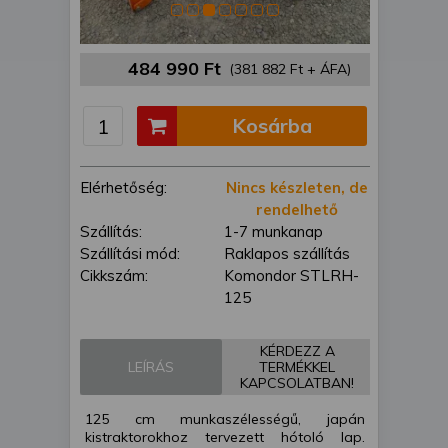
is felhasználhatunk. A megfelelő helyre
kattintva hozzájárulhat ahhoz, hogy mi
és a partnereink a fent leírtak szerint
484 990 Ft
(381 882 Ft + ÁFA)
adatkezelést végezzünk. Másik
lehetőségként a hozzájárulás
megadása vagy elutasítása előtt
Kosárba
részletesebb információkhoz juthat, és
megváltoztathatja beállításait. Felhívjuk
figyelmét, hogy személyes adatainak
Elérhetőség:
Nincs készleten, de
bizonyos kezeléséhez nem feltétlenül
rendelhető
szükséges az Ön hozzájárulása, de
Szállítás:
1-7 munkanap
jogában áll tiltakozni az ilyen jellegű
Szállítási mód:
Raklapos szállítás
adatkezelés ellen. A beállításai csak erre
Cikkszám:
Komondor STLRH-
a weboldalra érvényesek. Erre a
125
webhelyre visszatérve vagy az
adatvédelmi szabályzatunk segítségével
KÉRDEZZ A
bármikor megváltoztathatja a
LEÍRÁS
TERMÉKKEL
KAPCSOLATBAN!
beállításait.
125 cm munkaszélességű, japán
kistraktorokhoz tervezett hótoló lap.