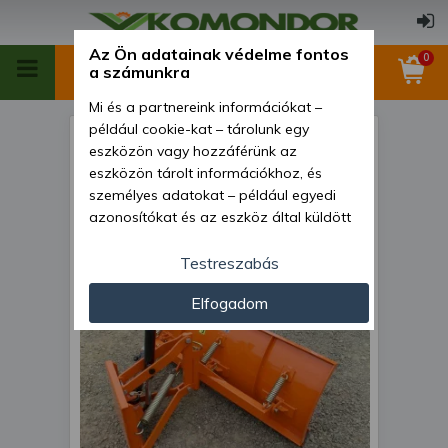
Az Ön adatainak védelme fontos
0
a számunkra
Mi és a partnereink információkat –
például cookie-kat – tárolunk egy
Tolólap 125cm-es, hidraulikus
eszközön vagy hozzáférünk az
emeléssel és hidraulikus
eszközön tárolt információkhoz, és
személyes adatokat – például egyedi
elforgatással, japán
azonosítókat és az eszköz által küldött
kistraktorokhoz, Komondor
alapvető információkat – kezelünk
STLRH-125
személyre szabott hirdetések és
Testreszabás
tartalom nyújtásához, hirdetés- és
Elfogadom
tartalomméréshez, nézettségi adatok
gyűjtéséhez, valamint termékek
kifejlesztéséhez és a termékek
javításához. Az Ön engedélyével mi és a
partnereink eszközleolvasásos
módszerrel szerzett pontos geolokációs
adatokat és azonosítási információkat