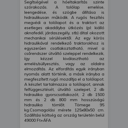
Segítségével a hóeltakarítás szinte
szórakozás. A tolólap emelése,
leengedése, és szögbe állítása is
hidraulikusan működik. A rugós feszítés
megvédi a tolólapot és a traktort az
esetleges akadályba ütközés (pl: kiálló
aknafedél, járdaszegély, stb) által okozott
mechanikai sérülésektől. Az egy körös
hidraulikával rendelkező traktorokhoz is
egyszerűen csatlakoztatható, mivel a
csőrendszer útváltó szeleppel rendelkezik,
így kézzel kiválasztható az
emelés/süllyesztés, vagy az oldalra
elmozdítás. Az elfordítás egyik irányban
nyomás alatt történik, a másik irányba a
megfeszített rugó mozdítja el a tolólapot.
A készlet tartalmazza a tolólapot, annak
felfüggesztését, útváltó szelepet, 2 db
hidraulika gyorscsatlakozót, 2 db 1500
mm és 2 db 800 mm hosszúságú
hidraulika tömlőt. Tömege 95
kg.Csomagolási mérete 125x80x50 cm.
Szállítási költség az ország területén belül
49000 Ft+ÁFA