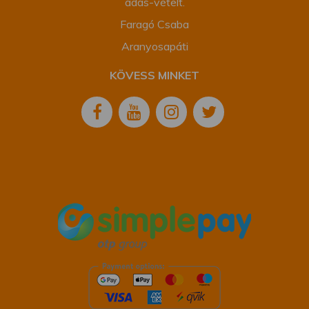
adás-vételt.
Faragó Csaba
Aranyosapáti
KÖVESS MINKET