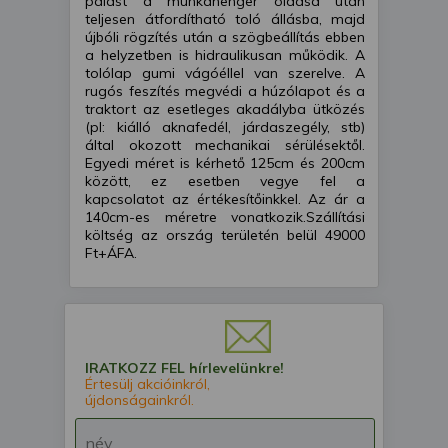
palást a munkahenger oldása után
teljesen átfordítható toló állásba, majd
újbóli rögzítés után a szögbeállítás ebben
a helyzetben is hidraulikusan működik. A
tolólap gumi vágóéllel van szerelve. A
rugós feszítés megvédi a húzólapot és a
traktort az esetleges akadályba ütközés
(pl: kiálló aknafedél, járdaszegély, stb)
által okozott mechanikai sérülésektől.
Egyedi méret is kérhető 125cm és 200cm
között, ez esetben vegye fel a
kapcsolatot az értékesítőinkkel. Az ár a
140cm-es méretre vonatkozik.Szállítási
költség az ország területén belül 49000
Ft+ÁFA.
IRATKOZZ FEL hírlevelünkre!
Értesülj akcióinkról,
újdonságainkról.