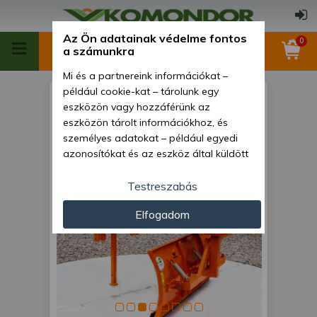
Az Ön adatainak védelme fontos
0
a számunkra
Mi és a partnereink információkat –
például cookie-kat – tárolunk egy
Hátsó függesztésű húzólap,
eszközön vagy hozzáférünk az
hidraulikus elforgatással,
eszközön tárolt információkhoz, és
személyes adatokat – például egyedi
140cm-es, Komondor SHLRH-
azonosítókat és az eszköz által küldött
140
alapvető információkat – kezelünk
személyre szabott hirdetések és
Testreszabás
tartalom nyújtásához, hirdetés- és
Elfogadom
tartalomméréshez, nézettségi adatok
gyűjtéséhez, valamint termékek
kifejlesztéséhez és a termékek
javításához. Az Ön engedélyével mi és a
partnereink eszközleolvasásos
módszerrel szerzett pontos geolokációs
adatokat és azonosítási információkat