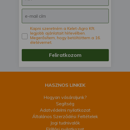
Kapni szeretném a Kelet-Agro Kft.
legjobb ajánlatait hírlevélben.
Megerősítem, hogy betöltöttem a 16.
életévemet.
Feliratkozom
HASZNOS LINKEK
Hogyan vásároljunk?
Segítség
Adatvédelmi nyilatkozat
Általános Szerződési Feltételek
Jogi tudnivalók
Elállási nyilatkozat