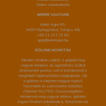
Online vitarendezés
MERRE VAGYUNK
Kelet-Agro Kft.
4400 Nyíregyháza, Tokaji u. 4/b
+36 21 223 32 62
gep@keletagro.hu
RÓLUNK MONDTÁK
Minden rendben zajlott, a géppel meg
vagyok elégdve, az ügyintézés Zsákai
úrral korrekt pontos volt.A kistraktorról a
megfelelő tajékoztatást megkaptam, sőt
a géphez is kaptam magyar nyelvű
hasznalati és szervizelési utasítást
(Yanmar Ym1702). Összességében
mindennel meg vagyok elédve, ajánlani
fogom Önöket másoknak is. Köszönöm az