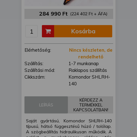
is felhasználhatunk. A megfelelő helyre
kattintva hozzájárulhat ahhoz, hogy mi
284 990 Ft
(224 402 Ft + ÁFA)
és a partnereink a fent leírtak szerint
adatkezelést végezzünk. Másik
Kosárba
lehetőségként a hozzájárulás
megadása vagy elutasítása előtt
részletesebb információkhoz juthat, és
Elérhetőség:
Nincs készleten, de
megváltoztathatja beállításait. Felhívjuk
rendelhető
figyelmét, hogy személyes adatainak
Szállítás:
1-7 munkanap
bizonyos kezeléséhez nem feltétlenül
Szállítási mód:
Raklapos szállítás
szükséges az Ön hozzájárulása, de
Cikkszám:
Komondor SHLRH-
jogában áll tiltakozni az ilyen jellegű
140
adatkezelés ellen. A beállításai csak erre
a weboldalra érvényesek. Erre a
webhelyre visszatérve vagy az
KÉRDEZZ A
adatvédelmi szabályzatunk segítségével
LEÍRÁS
TERMÉKKEL
KAPCSOLATBAN!
bármikor megváltoztathatja a
beállításait.
Saját gyártású, Komondor SHLRH-140
típusú, hátsó függesztésű húzó / tolólap.
A szögbeállítás hidraulikusan működik. A