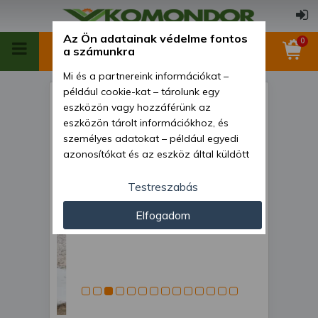
Az Ön adatainak védelme fontos
0
a számunkra
Mi és a partnereink információkat –
például cookie-kat – tárolunk egy
tárcsa 120 cm-es, 7 lapos,
eszközön vagy hozzáférünk az
hosszú távtartós.
eszközön tárolt információkhoz, és
személyes adatokat – például egyedi
sárkaparóval, Komondor
azonosítókat és az eszköz által küldött
alapvető információkat – kezelünk
személyre szabott hirdetések és
Testreszabás
tartalom nyújtásához, hirdetés- és
Elfogadom
tartalomméréshez, nézettségi adatok
gyűjtéséhez, valamint termékek
kifejlesztéséhez és a termékek
javításához. Az Ön engedélyével mi és a
partnereink eszközleolvasásos
módszerrel szerzett pontos geolokációs
adatokat és azonosítási információkat