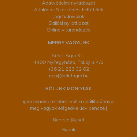
Adatvédelmi nyilatkozat
Általános Szerződési Feltételek
Jogi tudnivalók
Elállási nyilatkozat
Online vitarendezés
MERRE VAGYUNK
Kelet-Agro Kft.
4400 Nyíregyháza, Tokaji u. 4/b
+36 21 223 32 62
gep@keletagro.hu
RÓLUNK MONDTÁK
igen minden rendben volt a szállítmánnyal
meg vagyok elégedve üdv bencze j
Bencze József
Gyönk