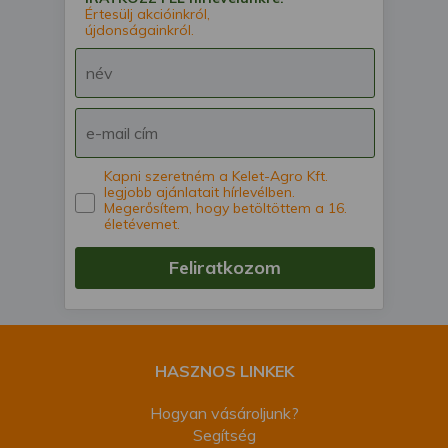
Értesülj akcióinkról,
újdonságainkról.
Kapni szeretném a Kelet-Agro Kft.
legjobb ajánlatait hírlevélben.
Megerősítem, hogy betöltöttem a 16.
életévemet.
Feliratkozom
HASZNOS LINKEK
Hogyan vásároljunk?
Segítség