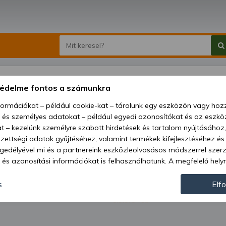
védelme fontos a számunkra
nformációkat – például cookie-kat – tárolunk egy eszközön vagy ho
, és személyes adatokat – például egyedi azonosítókat és az eszköz
t – kezelünk személyre szabott hirdetések és tartalom nyújtásához,
ettségi adatok gyűjtéséhez, valamint termékek kifejlesztéséhez és
gedélyével mi és a partnereink eszközleolvasásos módszerrel szer
és azonosítási információkat is felhasználhatunk. A megfelelő helyr
hogy mi és a partnereink a fent leírtak szerint adatkezelést végezz
ról.
járulás megadása vagy elutasítása előtt részletesebb információkh
s
Elf
Kapni szeretném a Kelet-Agro Kft. leg
hírlevélben. Megerősítem, hogy betölt
llításait. Felhívjuk figyelmét, hogy személyes adatainak bizonyos 
életévemet.
az Ön hozzájárulása, de jogában áll tiltakozni az ilyen jellegű adatke
 a weboldalra érvényesek. Erre a webhelyre visszatérve vagy az ada