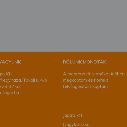
megváltoztathatja a beállításait.
 VAGYUNK
RÓLUNK MONDTÁK
ro Kft.
A megrendelt terméket ídőben
regyháza, Tokaji u. 4/b
megkaptam és korrekt
223 32 62
felvílágosítást kaptam.
etagro.hu
Japtra Kft.
Nagykanizsa