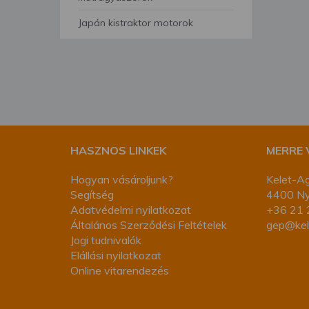
segítségével bármikor 
Japán kistraktor motorok
HASZNOS LINKEK
MERRE
Hogyan vásároljunk?
Kelet-Ag
Segítség
4400 Nyí
Adatvédelmi nyilatkozat
+36 21 
Általános Szerződési Feltételek
gep@kel
Jogi tudnivalók
Elállási nyilatkozat
Online vitarendezés