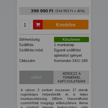
is felhasználhatunk. A megfelelő helyre
kattintva hozzájárulhat ahhoz, hogy mi
399 990 Ft
(314 953 Ft + ÁFA)
és a partnereink a fent leírtak szerint
adatkezelést végezzünk. Másik
Kosárba
lehetőségként a hozzájárulás
megadása vagy elutasítása előtt
részletesebb információkhoz juthat, és
Elérhetőség:
Készleten
megváltoztathatja beállításait. Felhívjuk
Szállítás:
1 munkanap
figyelmét, hogy személyes adatainak
Szállítási mód:
Egyedi szállítási
bizonyos kezeléséhez nem feltétlenül
ajánlatot igényel
szükséges az Ön hozzájárulása, de
Cikkszám:
Komondor SKO-180
jogában áll tiltakozni az ilyen jellegű
adatkezelés ellen. A beállításai csak erre
a weboldalra érvényesek. Erre a
KÉRDEZZ A
webhelyre visszatérve vagy az
LEÍRÁS
TERMÉKKEL
KAPCSOLATBAN!
adatvédelmi szabályzatunk segítségével
bármikor megváltoztathatja a
A vázon 3 sorban összesen 17 darab
beállításait.
rugóskapa helyezkedik el, a teljes
munkaszélesség 180cm. Használható
szántóföldi magágy előkészítésre, illetve
a rögtörő henger leakasztása után