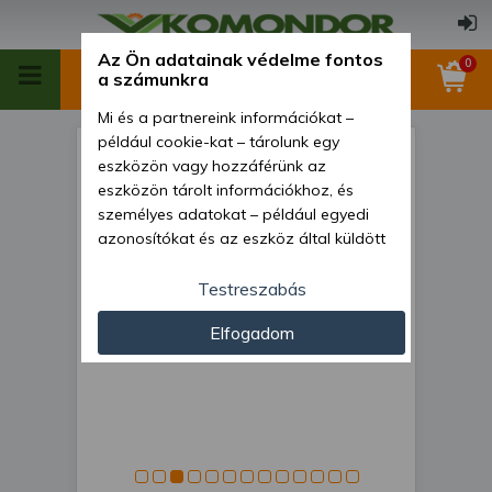
Az Ön adatainak védelme fontos
0
a számunkra
Mi és a partnereink információkat –
például cookie-kat – tárolunk egy
Kombinátor 180 cm-es, japán
eszközön vagy hozzáférünk az
kistraktorokhoz,
eszközön tárolt információkhoz, és
személyes adatokat – például egyedi
rugóskapákkal és rögtörővel,
azonosítókat és az eszköz által küldött
Komondor SKO-180
alapvető információkat – kezelünk
személyre szabott hirdetések és
Testreszabás
tartalom nyújtásához, hirdetés- és
Elfogadom
tartalomméréshez, nézettségi adatok
gyűjtéséhez, valamint termékek
kifejlesztéséhez és a termékek
javításához. Az Ön engedélyével mi és a
partnereink eszközleolvasásos
módszerrel szerzett pontos geolokációs
adatokat és azonosítási információkat