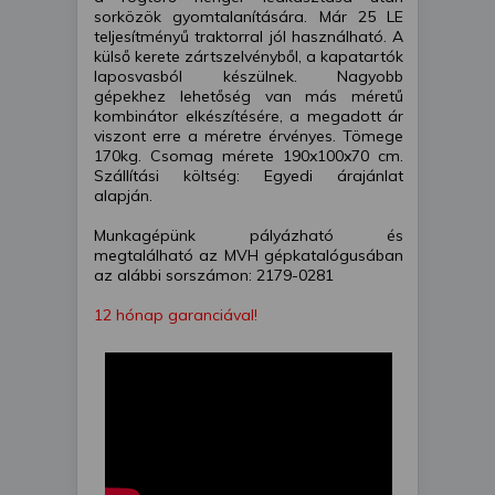
sorközök gyomtalanítására. Már 25 LE
teljesítményű traktorral jól használható. A
külső kerete zártszelvényből, a kapatartók
laposvasból készülnek. Nagyobb
gépekhez lehetőség van más méretű
kombinátor elkészítésére, a megadott ár
viszont erre a méretre érvényes. Tömege
170kg. Csomag mérete 190x100x70 cm.
Szállítási költség: Egyedi árajánlat
alapján.
Munkagépünk pályázható és
megtalálható az MVH gépkatalógusában
az alábbi sorszámon: 2179-0281
12 hónap garanciával!