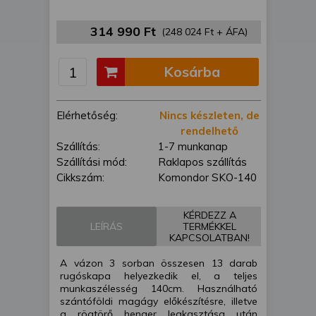
is felhasználhatunk. A megfelelő helyre
kattintva hozzájárulhat ahhoz, hogy mi
314 990 Ft
(248 024 Ft + ÁFA)
és a partnereink a fent leírtak szerint
adatkezelést végezzünk. Másik
Kosárba
lehetőségként a hozzájárulás
megadása vagy elutasítása előtt
részletesebb információkhoz juthat, és
Elérhetőség:
Nincs készleten, de
megváltoztathatja beállításait. Felhívjuk
rendelhető
figyelmét, hogy személyes adatainak
Szállítás:
1-7 munkanap
bizonyos kezeléséhez nem feltétlenül
Szállítási mód:
Raklapos szállítás
szükséges az Ön hozzájárulása, de
Cikkszám:
Komondor SKO-140
jogában áll tiltakozni az ilyen jellegű
adatkezelés ellen. A beállításai csak erre
a weboldalra érvényesek. Erre a
KÉRDEZZ A
webhelyre visszatérve vagy az
LEÍRÁS
TERMÉKKEL
KAPCSOLATBAN!
adatvédelmi szabályzatunk segítségével
bármikor megváltoztathatja a
A vázon 3 sorban összesen 13 darab
beállításait.
rugóskapa helyezkedik el, a teljes
munkaszélesség 140cm. Használható
szántóföldi magágy előkészítésre, illetve
a rögtörő henger leakasztása után