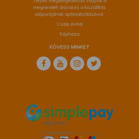
Telyes megelégedéssel vagyok a
megrendelt árúval,és a kiszállítás
időpontjának optimalizálásával.
Csala Antal
Kópháza
KÖVESS MINKET