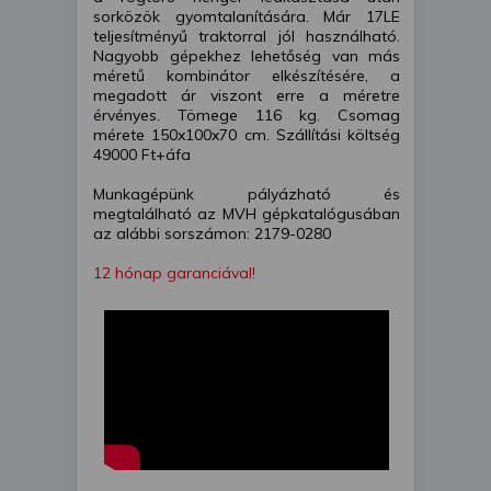
sorközök gyomtalanítására. Már 17LE
teljesítményű traktorral jól használható.
Nagyobb gépekhez lehetőség van más
méretű kombinátor elkészítésére, a
megadott ár viszont erre a méretre
érvényes. Tömege 116 kg. Csomag
mérete 150x100x70 cm. Szállítási költség
49000 Ft+áfa
Munkagépünk pályázható és
megtalálható az MVH gépkatalógusában
az alábbi sorszámon: 2179-0280
12 hónap garanciával!