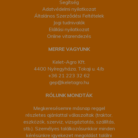
Segítség
Adatvédelmi nyilatkozat
Általános Szerződési Feltételek
Jogi tudnivalók
Elállási nyilatkozat
Online vitarendezés
MERRE VAGYUNK
Kelet-Agro Kft.
4400 Nyíregyháza, Tokaji u. 4/b
+36 21 223 32 62
gep@keletagro.hu
RÓLUNK MONDTÁK
Megkeresésemre másnap reggel
részletes ajánlattal válaszoltak (traktor,
eszközök, szerviz, vizsgáztatás, szállítás,
stb.). Személyes találkozásunkkor minden
kérésünkre igyekezet megoldást találni