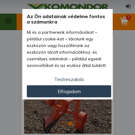
Az Ön adatainak védelme fontos
0
a számunkra
Mi és a partnereink információkat –
például cookie-kat – tárolunk egy
Eke 1 fejes, 10-16LE japán
eszközön vagy hozzáférünk az
kistraktorokhoz, Komondor
eszközön tárolt információkhoz, és
személyes adatokat – például egyedi
SE-1
azonosítókat és az eszköz által küldött
alapvető információkat – kezelünk
személyre szabott hirdetések és
Testreszabás
tartalom nyújtásához, hirdetés- és
Elfogadom
tartalomméréshez, nézettségi adatok
gyűjtéséhez, valamint termékek
kifejlesztéséhez és a termékek
javításához. Az Ön engedélyével mi és a
partnereink eszközleolvasásos
módszerrel szerzett pontos geolokációs
adatokat és azonosítási információkat