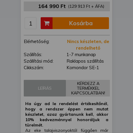
is felhasználhatunk. A megfelelő helyre
164 990 Ft
(129 913 Ft + ÁFA)
kattintva hozzájárulhat ahhoz, hogy mi
és a partnereink a fent leírtak szerint
Kosárba
adatkezelést végezzünk. Másik
lehetőségként a hozzájárulás
megadása vagy elutasítása előtt
Elérhetőség:
Nincs készleten, de
részletesebb információkhoz juthat, és
rendelhető
megváltoztathatja beállításait. Felhívjuk
Szállítás:
1-7 munkanap
figyelmét, hogy személyes adatainak
Szállítási mód:
Raklapos szállítás
bizonyos kezeléséhez nem feltétlenül
Cikkszám:
Komondor SE-1
szükséges az Ön hozzájárulása, de
jogában áll tiltakozni az ilyen jellegű
adatkezelés ellen. A beállításai csak erre
KÉRDEZZ A
a weboldalra érvényesek. Erre a
LEÍRÁS
TERMÉKKEL
KAPCSOLATBAN!
webhelyre visszatérve vagy az
adatvédelmi szabályzatunk segítségével
Ha úgy ad le rendelést értékesítőnél,
bármikor megváltoztathatja a
hogy a rendszer éppen nem mutat
beállításait.
készletet, azaz gyártanunk kell, akkor
10% kedvezménnyel honoráljuk a
türelmét.
Az eke talajviszonyoktól függően már