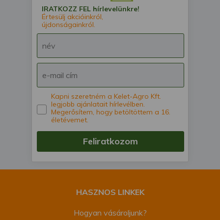
IRATKOZZ FEL hírlevelünkre!
Értesülj akcióinkról,
újdonságainkról.
Kapni szeretném a Kelet-Agro Kft.
legjobb ajánlatait hírlevélben.
Megerősítem, hogy betöltöttem a 16.
életévemet.
Feliratkozom
HASZNOS LINKEK
Hogyan vásároljunk?