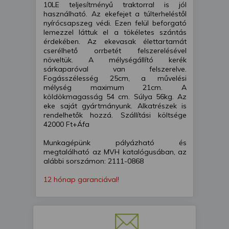
10LE teljesítményű traktorral is jól
használható. Az ekefejet a túlterheléstől
nyírócsapszeg védi. Ezen felül beforgató
lemezzel láttuk el a tökéletes szántás
érdekében. Az ekevasak élettartamát
cserélhető orrbetét felszerelésével
növeltük. A mélységállító kerék
sárkaparóval van felszerelve.
Fogásszélesség 25cm, a művelési
mélység maximum 21cm. A
köldökmagasság 54 cm. Súlya 56kg. Az
eke saját gyártmányunk. Alkatrészek is
rendelhetők hozzá. Szállítási költsége
42000 Ft+Áfa
Munkagépünk pályázható és
megtalálható az MVH katalógusában, az
alábbi sorszámon: 2111-0868
12 hónap garanciával!