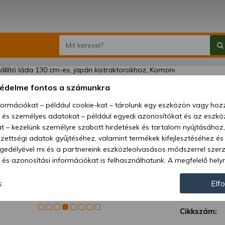
Szállít
védelme fontos a számunkra
kistra
nformációkat – például cookie-kat – tárolunk egy eszközön vagy ho
130
, és személyes adatokat – például egyedi azonosítókat és az eszköz
t – kezelünk személyre szabott hirdetések és tartalom nyújtásához,
Ár:
249
ettségi adatok gyűjtéséhez, valamint termékek kifejlesztéséhez és
gedélyével mi és a partnereink eszközleolvasásos módszerrel szer
és azonosítási információkat is felhasználhatunk. A megfelelő helyr
Elérhetőség
hogy mi és a partnereink a fent leírtak szerint adatkezelést végezz
Szállítás:
járulás megadása vagy elutasítása előtt részletesebb információkh
s
Elf
llításait. Felhívjuk figyelmét, hogy személyes adatainak bizonyos 
Szállítási m
az Ön hozzájárulása, de jogában áll tiltakozni az ilyen jellegű adatke
Cikkszám:
 a weboldalra érvényesek. Erre a webhelyre visszatérve vagy az ada