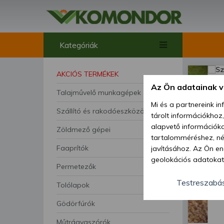
Kategóriák
AKCIÓS TERMÉKEK
Az Ön adatainak 
Talajművelő munkagépek
Mi és a partnereink i
Szállító és rakodóeszközök
tárolt információkhoz
alapvető információka
Zöldmező gépei
tartalomméréshez, néz
Faaprítók
javításához. Az Ön en
geolokációs adatokat 
Permetezők
hozzájárulhat ahhoz, 
lehetőségként a hozzá
Testreszabá
Tolólapok
megváltoztathatja beá
Gödörfúrók
feltétlenül szükséges 
beállításai csak erre
Műtrágyaszórók