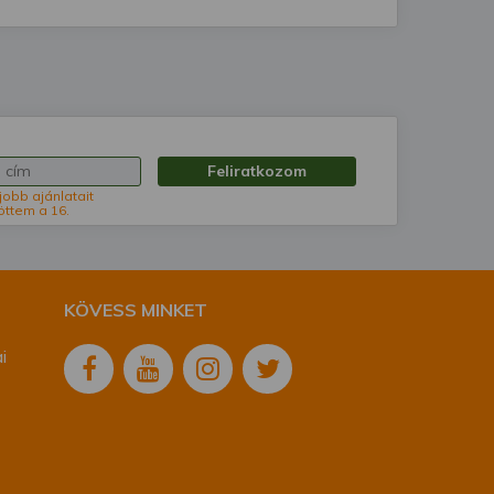
Feliratkozom
jobb ajánlatait
öttem a 16.
KÖVESS MINKET
i