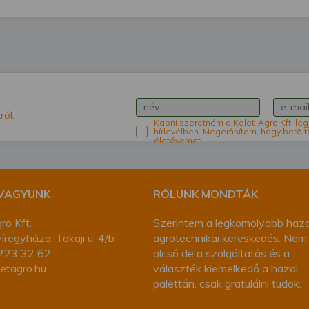
ról.
Kapni szeretném a Kelet-Agro Kft. leg
hírlevélben. Megerősítem, hogy betölt
életévemet.
 VAGYUNK
RÓLUNK MONDTÁK
ro Kft.
Szerintem a legkomolyabb haza
regyháza, Tokaji u. 4/b
agrotechnikai kereskedés. Nem
223 32 62
olcsó de a szolgáltatás és a
etagro.hu
választék kiemelkedő a hazai
palettán. csak gratulálni tudok.