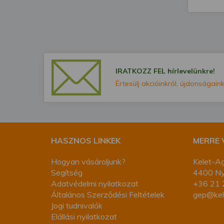
IRATKOZZ FEL hírlevelünkre!
Értesülj akcióinkról, újdonságaink
HASZNOS LINKEK
MERRE
Hogyan vásároljunk?
Kelet-Ag
Segítség
4400 Nyí
Adatvédelmi nyilatkozat
+36 21 
Általános Szerződési Feltételek
gep@kel
Jogi tudnivalók
Elállási nyilatkozat