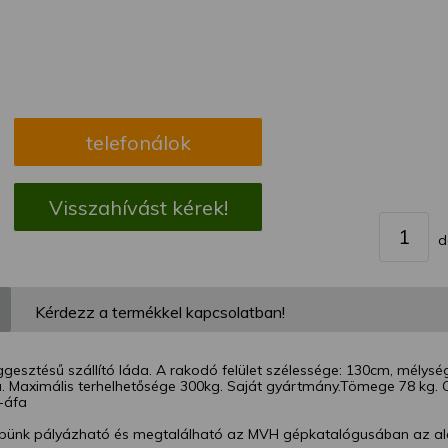
megváltoztathatja a beállításait.
telefonálok
Visszahívást kérek!
d
Kérdezz a termékkel kapcsolatban!
ggesztésű szállító láda. A rakodó felület szélessége: 130cm, mély
ta. Maximális terhelhetősége 300kg. Saját gyártmány.Tömege 78 kg.
+áfa
ünk pályázható és megtalálható az MVH gépkatalógusában az al