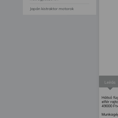
segítségével bármikor 
Japán kistraktor motorok
Leírás
Hátsó fü
elfér raj
49000 Ft
Munkagép