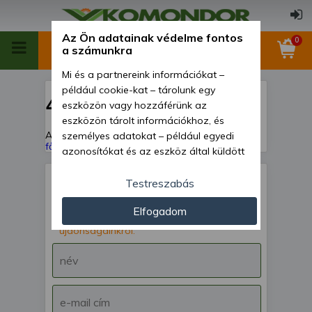
Az Ön adatainak védelme fontos
0
a számunkra
Mi és a partnereink információkat –
például cookie-kat – tárolunk egy
404
eszközön vagy hozzáférünk az
eszközön tárolt információkhoz, és
A keresett oldal nem található!
Vissza a
személyes adatokat – például egyedi
főoldalra
azonosítókat és az eszköz által küldött
alapvető információkat – kezelünk
személyre szabott hirdetések és
Testreszabás
tartalom nyújtásához, hirdetés- és
IRATKOZZ FEL hírlevelünkre!
Elfogadom
tartalomméréshez, nézettségi adatok
Értesülj akcióinkról,
gyűjtéséhez, valamint termékek
újdonságainkról.
kifejlesztéséhez és a termékek
javításához. Az Ön engedélyével mi és a
partnereink eszközleolvasásos
módszerrel szerzett pontos geolokációs
adatokat és azonosítási információkat