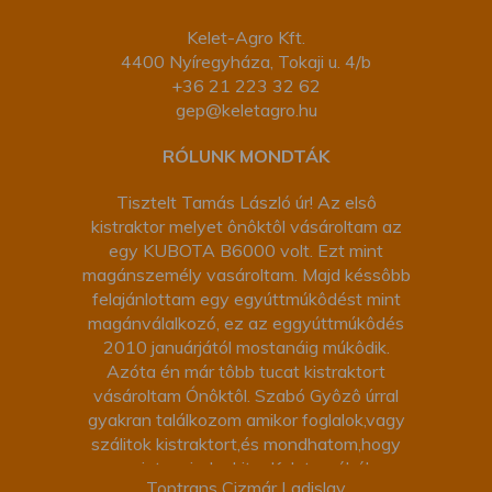
Kelet-Agro Kft.
4400 Nyíregyháza, Tokaji u. 4/b
+36 21 223 32 62
gep@keletagro.hu
RÓLUNK MONDTÁK
Tisztelt Tamás László úr! Az elsô
kistraktor melyet ônôktôl vásároltam az
egy KUBOTA B6000 volt. Ezt mint
magánszemély vasároltam. Majd késsôbb
felajánlottam egy egyúttmúkôdést mint
magánválalkozó, ez az eggyúttmúkôdés
2010 januárjától mostanáig múkôdik.
Azóta én már tôbb tucat kistraktort
vásároltam Ónôktôl. Szabó Gyôzô úrral
gyakran találkozom amikor foglalok,vagy
szálitok kistraktort,és mondhatom,hogy
szinte mindenkit a Keletagróból
Toptrans Cizmár Ladislav
ismerek,kivéve Ónt,(de ez nem panasz).