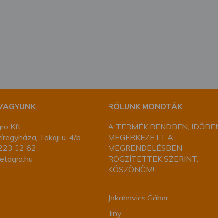
megváltoztathatja a beállításait.
 VAGYUNK
RÓLUNK MONDTÁK
ro Kft.
A TERMÉK RENDBEN, IDŐBE
regyháza, Tokaji u. 4/b
MEGÉRKEZETT A
223 32 62
MEGRENDELÉSBEN
etagro.hu
RÖGZÍTETTEK SZERINT.
KÖSZÖNÖM!
Jakabovics Gábor
Iliny