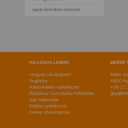
segítségével bármikor 
Japán kistraktor motorok
HASZNOS LINKEK
MERRE
Hogyan vásároljunk?
Kelet-Ag
Segítség
4400 Nyí
Adatvédelmi nyilatkozat
+36 21 
Általános Szerződési Feltételek
gep@kel
Jogi tudnivalók
Elállási nyilatkozat
Online vitarendezés