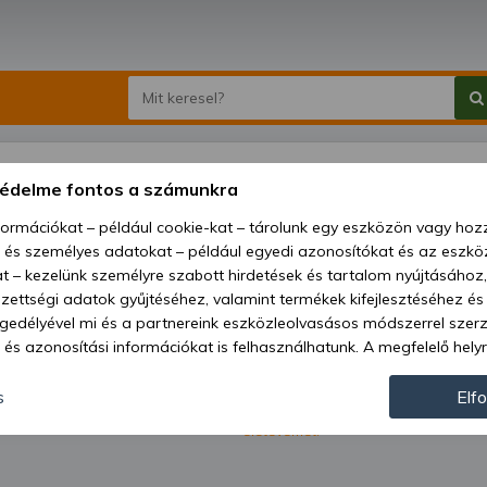
védelme fontos a számunkra
nformációkat – például cookie-kat – tárolunk egy eszközön vagy ho
, és személyes adatokat – például egyedi azonosítókat és az eszköz
t – kezelünk személyre szabott hirdetések és tartalom nyújtásához,
ettségi adatok gyűjtéséhez, valamint termékek kifejlesztéséhez és
gedélyével mi és a partnereink eszközleolvasásos módszerrel szer
és azonosítási információkat is felhasználhatunk. A megfelelő helyr
hogy mi és a partnereink a fent leírtak szerint adatkezelést végezz
ról.
járulás megadása vagy elutasítása előtt részletesebb információkh
s
Elf
Kapni szeretném a Kelet-Agro Kft. leg
hírlevélben. Megerősítem, hogy betölt
llításait. Felhívjuk figyelmét, hogy személyes adatainak bizonyos 
életévemet.
az Ön hozzájárulása, de jogában áll tiltakozni az ilyen jellegű adatke
 a weboldalra érvényesek. Erre a webhelyre visszatérve vagy az ada