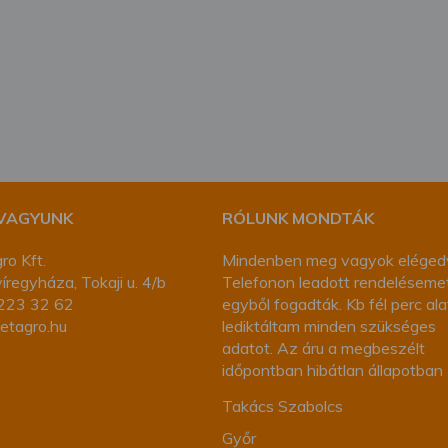
megváltoztathatja a beállításait.
 VAGYUNK
RÓLUNK MONDTÁK
ro Kft.
Mindenben meg vagyok eléged
regyháza, Tokaji u. 4/b
Telefonon leadott rendeléseme
223 32 62
egyből fogadták. Kb fél perc ala
etagro.hu
lediktáltam minden szükséges
adatot. Az áru a megbeszélt
időpontban hibátlan állapotban
megérkezett. 10/10
Takács Szabolcs
Győr