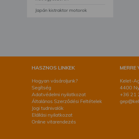
segítségével bármikor 
Japán kistraktor motorok
HASZNOS LINKEK
MERRE
Hogyan vásároljunk?
Kelet-Ag
Segítség
4400 Nyí
Adatvédelmi nyilatkozat
+36 21 
Általános Szerződési Feltételek
gep@kel
Jogi tudnivalók
Elállási nyilatkozat
Online vitarendezés