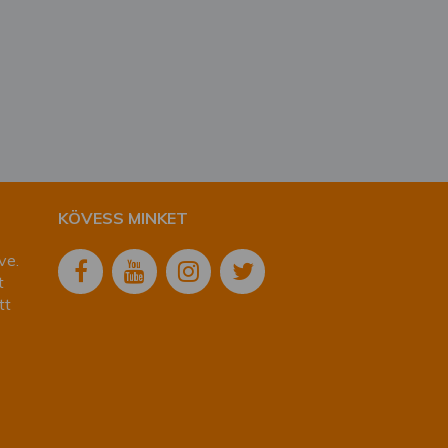
KÖVESS MINKET
ve.
t
tt