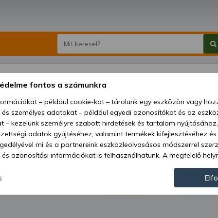
védelme fontos a számunkra
nformációkat – például cookie-kat – tárolunk egy eszközön vagy ho
, és személyes adatokat – például egyedi azonosítókat és az eszköz
t – kezelünk személyre szabott hirdetések és tartalom nyújtásához,
ettségi adatok gyűjtéséhez, valamint termékek kifejlesztéséhez és
gedélyével mi és a partnereink eszközleolvasásos módszerrel szer
és azonosítási információkat is felhasználhatunk. A megfelelő helyr
hogy mi és a partnereink a fent leírtak szerint adatkezelést végezz
ról.
járulás megadása vagy elutasítása előtt részletesebb információkh
s
Elf
Kapni szeretném a Kelet-Agro Kft. leg
hírlevélben. Megerősítem, hogy betölt
llításait. Felhívjuk figyelmét, hogy személyes adatainak bizonyos 
életévemet.
az Ön hozzájárulása, de jogában áll tiltakozni az ilyen jellegű adatke
 a weboldalra érvényesek. Erre a webhelyre visszatérve vagy az ada