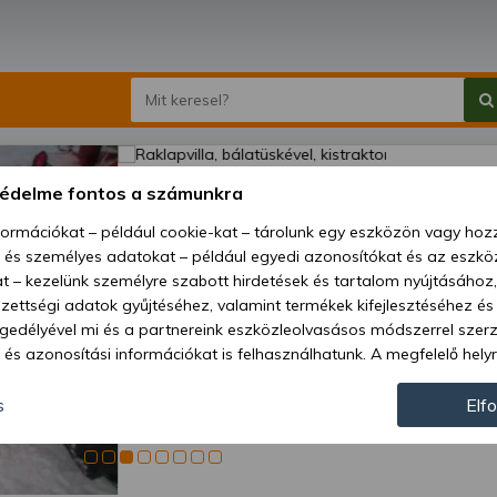
Raklapv
védelme fontos a számunkra
kistra
nformációkat – például cookie-kat – tárolunk egy eszközön vagy ho
, és személyes adatokat – például egyedi azonosítókat és az eszköz
Ár:
164
t – kezelünk személyre szabott hirdetések és tartalom nyújtásához,
ettségi adatok gyűjtéséhez, valamint termékek kifejlesztéséhez és
Elérhetőség
gedélyével mi és a partnereink eszközleolvasásos módszerrel szer
és azonosítási információkat is felhasználhatunk. A megfelelő helyr
Szállítás:
hogy mi és a partnereink a fent leírtak szerint adatkezelést végezz
Szállítási m
járulás megadása vagy elutasítása előtt részletesebb információkh
s
Elf
llításait. Felhívjuk figyelmét, hogy személyes adatainak bizonyos 
Cikkszám:
az Ön hozzájárulása, de jogában áll tiltakozni az ilyen jellegű adatke
 a weboldalra érvényesek. Erre a webhelyre visszatérve vagy az ada