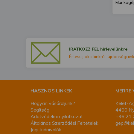
Munkagép
IRATKOZZ FEL hírlevelünkre!
Értesülj akcióinkról, újdonságaink
HASZNOS LINKEK
MERRE
Hogyan vásároljunk?
Kelet-Ag
Segítség
4400 Nyí
Adatvédelmi nyilatkozat
+36 21 
Általános Szerződési Feltételek
gep@kel
Jogi tudnivalók