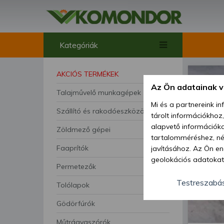
Kategóriák
AKCIÓS TERMÉKEK
Az Ön adatainak 
Talajművelő munkagépek
Mi és a partnereink i
Szállító és rakodóeszközök
tárolt információkhoz
alapvető információka
Zöldmező gépei
tartalomméréshez, néz
Faaprítók
javításához. Az Ön en
geolokációs adatokat 
Permetezők
hozzájárulhat ahhoz, 
lehetőségként a hozzá
Testreszabá
Tolólapok
megváltoztathatja beá
Gödörfúrók
feltétlenül szükséges 
beállításai csak erre
Műtrágyaszórók