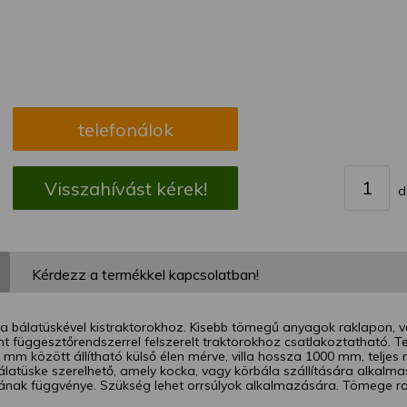
megváltoztathatja a beállításait.
telefonálok
Visszahívást kérek!
d
Kérdezz a termékkel kapcsolatban!
la bálatüskével kistraktorokhoz. Kisebb tömegű anyagok raklapon, v
ont függesztőrendszerrel felszerelt traktorokhoz csatlakoztatható. 
 mm között állítható külső élen mérve, villa hossza 1000 mm, telje
álatüske szerelhető, amely kocka, vagy körbála szállítására alkalma
sának függvénye. Szükség lehet orrsúlyok alkalmazására. Tömege rakl