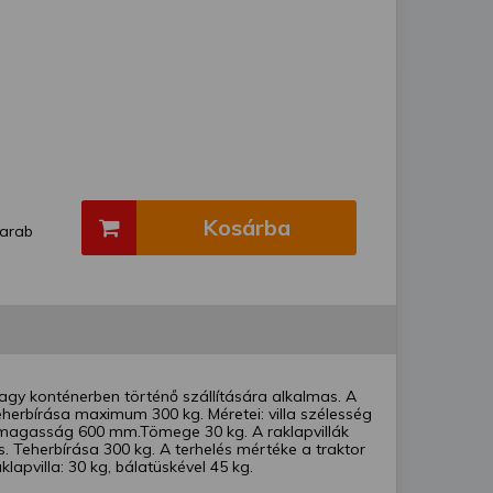
Kosárba
arab
agy konténerben történő szállítására alkalmas. A
Teherbírása maximum 300 kg. Méretei: villa szélesség
s magasság 600 mm.Tömege 30 kg. A raklapvillák
s. Teherbírása 300 kg. A terhelés mértéke a traktor
apvilla: 30 kg, bálatüskével 45 kg.