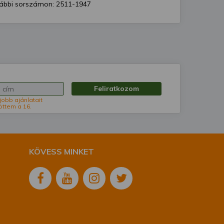
ábbi sorszámon: 2511-1947
Feliratkozom
jobb ajánlatait
öttem a 16.
KÖVESS MINKET