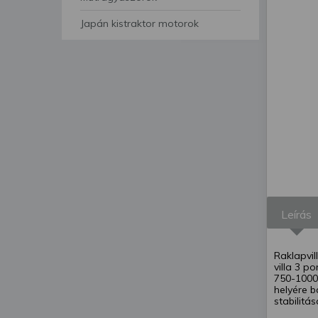
segítségével bármikor 
Japán kistraktor motorok
Leírás
Raklapvil
villa 3 p
750-1000
helyére b
stabilitá