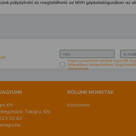
ünk pályázható és megtalálható az MVH gépkatalógusában az al
ról.
Kapni szeretném a Kelet-Agro Kft. leg
hírlevélben. Megerősítem, hogy betölt
életévemet.
 VAGYUNK
RÓLUNK MONDTÁK
ro Kft.
köszönöm
regyháza, Tokaji u. 4/b
223 32 62
etagro.hu