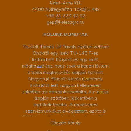
Kelet-Agro Kft.
4400 Nyíregyháza, Tokaji u. 4/b
+36 21 223 32 62
gep@keletagro.hu
RÓLUNK MONDTÁK
Tisztelt Tamás Úr! Tavaly nyáron vettem
Önöktől egy Iseki TU-145 F-es
kistraktort, fűnyírót és egy ekét,
méghozzá úgy, hogy csak a képen láttam,
a többi megbeszélés alapján történt.
Nagyon jó állapotú kevés üzemórás
kistraktor lett, nagyon kellemesen
calódtam és mindenki csodálta. A méretei
alapján szőlőben, kiskertben a
legtökéletesebb. A rendszeres
szervízmunkákat elvégeztem, azóta is
tökéletesen üzemel, mindenre használom,
Góczán Károly
amire egy falusi háznál lehet. A fűnyírót
most teszteltük kukorica szárzúzásra,