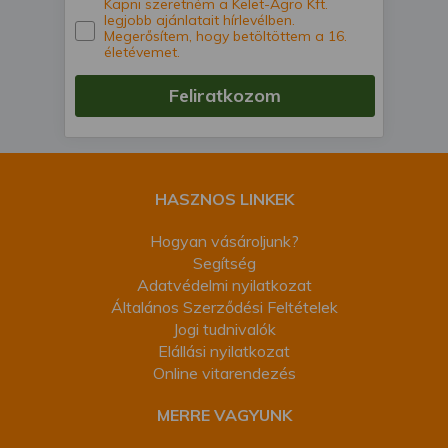
Kapni szeretném a Kelet-Agro Kft.
legjobb ajánlatait hírlevélben.
Megerősítem, hogy betöltöttem a 16.
életévemet.
Feliratkozom
HASZNOS LINKEK
Hogyan vásároljunk?
Segítség
Adatvédelmi nyilatkozat
Általános Szerződési Feltételek
Jogi tudnivalók
Elállási nyilatkozat
Online vitarendezés
MERRE VAGYUNK