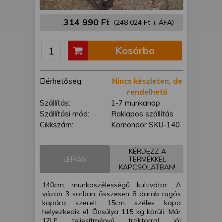
is felhasználhatunk. A megfelelő helyre
kattintva hozzájárulhat ahhoz, hogy mi
314 990 Ft
(248 024 Ft + ÁFA)
és a partnereink a fent leírtak szerint
adatkezelést végezzünk. Másik
Kosárba
lehetőségként a hozzájárulás
megadása vagy elutasítása előtt
részletesebb információkhoz juthat, és
Elérhetőség:
Nincs készleten, de
megváltoztathatja beállításait. Felhívjuk
rendelhető
figyelmét, hogy személyes adatainak
Szállítás:
1-7 munkanap
bizonyos kezeléséhez nem feltétlenül
Szállítási mód:
Raklapos szállítás
szükséges az Ön hozzájárulása, de
Cikkszám:
Komondor SKU-140
jogában áll tiltakozni az ilyen jellegű
adatkezelés ellen. A beállításai csak erre
a weboldalra érvényesek. Erre a
KÉRDEZZ A
webhelyre visszatérve vagy az
LEÍRÁS
TERMÉKKEL
KAPCSOLATBAN!
adatvédelmi szabályzatunk segítségével
bármikor megváltoztathatja a
140cm munkaszélességű kultivátor. A
beállításait.
vázon 3 sorban összesen 8 darab rugós
kapára szerelt 15cm széles kapa
helyezkedik el. Önsúlya 115 kg körüli. Már
17LE teljesítményű traktorral jól