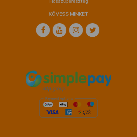
Hosszúpereszteg
egyesek szerint jobb, mint a nagygépek
munkája! A gép vásárlásakor és azóta is
KÖVESS MINKET
az érdeklődések alkalmával jóindulatú,
segítőkész hozzáállást tapasztaltam, a
rendelések is pontosan megérkeztek,
csak így tovább! Sok sikert!