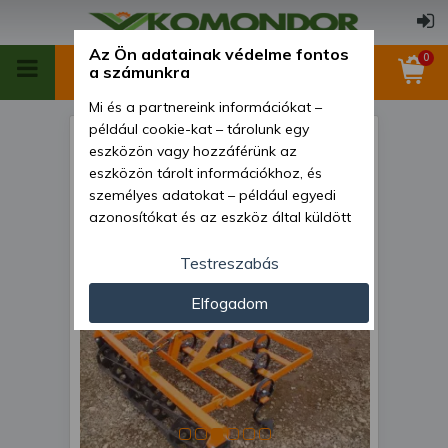
Az Ön adatainak védelme fontos
0
a számunkra
Mi és a partnereink információkat –
például cookie-kat – tárolunk egy
Kultivátor 140 cm-es
eszközön vagy hozzáférünk az
szántóföldi, rögtörővel, japán
eszközön tárolt információkhoz, és
személyes adatokat – például egyedi
kistraktorokhoz, Komondor
azonosítókat és az eszköz által küldött
SKU-140
alapvető információkat – kezelünk
személyre szabott hirdetések és
Testreszabás
tartalom nyújtásához, hirdetés- és
Elfogadom
tartalomméréshez, nézettségi adatok
gyűjtéséhez, valamint termékek
kifejlesztéséhez és a termékek
javításához. Az Ön engedélyével mi és a
partnereink eszközleolvasásos
módszerrel szerzett pontos geolokációs
adatokat és azonosítási információkat