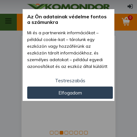
Az Ön adatainak védelme fontos
0
a számunkra
Mi és a partnereink információkat –
például cookie-kat – tárolunk egy
Kombinátor 110 cm-es, japán
eszközön vagy hozzáférünk az
kistraktorokhoz,
eszközön tárolt információkhoz, és
személyes adatokat – például egyedi
rugóskapákkal és rögtörővel,
azonosítókat és az eszköz által küldött
Komondor SKO-110
alapvető információkat – kezelünk
személyre szabott hirdetések és
Testreszabás
tartalom nyújtásához, hirdetés- és
Elfogadom
tartalomméréshez, nézettségi adatok
gyűjtéséhez, valamint termékek
kifejlesztéséhez és a termékek
javításához. Az Ön engedélyével mi és a
partnereink eszközleolvasásos
módszerrel szerzett pontos geolokációs
adatokat és azonosítási információkat