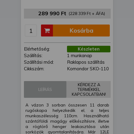
is felhasználhatunk. A megfelelő helyre
kattintva hozzájárulhat ahhoz, hogy mi
289 990 Ft
(228 339 Ft + ÁFA)
és a partnereink a fent leírtak szerint
adatkezelést végezzünk. Másik
Kosárba
lehetőségként a hozzájárulás
megadása vagy elutasítása előtt
részletesebb információkhoz juthat, és
Elérhetőség:
Készleten
megváltoztathatja beállításait. Felhívjuk
Szállítás:
1 munkanap
figyelmét, hogy személyes adatainak
Szállítási mód:
Raklapos szállítás
bizonyos kezeléséhez nem feltétlenül
Cikkszám:
Komondor SKO-110
szükséges az Ön hozzájárulása, de
jogában áll tiltakozni az ilyen jellegű
adatkezelés ellen. A beállításai csak erre
KÉRDEZZ A
a weboldalra érvényesek. Erre a
LEÍRÁS
TERMÉKKEL
KAPCSOLATBAN!
webhelyre visszatérve vagy az
adatvédelmi szabályzatunk segítségével
A vázon 3 sorban összesen 11 darab
bármikor megváltoztathatja a
rugóskapa helyezkedik el, a teljes
beállításait.
munkaszélesség 110cm. Használható
szántóföldi magágy előkészítésre, illetve
a rögtörő henger leakasztása után
sorközök gyomtalanítására. Már 12LE