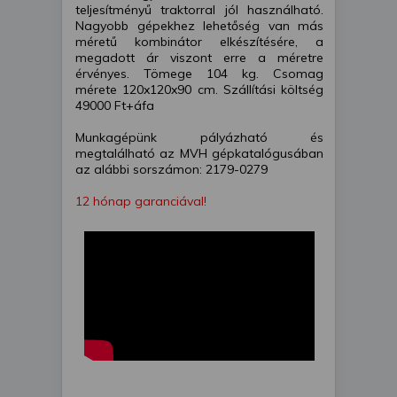
teljesítményű traktorral jól használható.
Nagyobb gépekhez lehetőség van más
méretű kombinátor elkészítésére, a
megadott ár viszont erre a méretre
érvényes. Tömege 104 kg. Csomag
mérete 120x120x90 cm. Szállítási költség
49000 Ft+áfa
Munkagépünk pályázható és
megtalálható az MVH gépkatalógusában
az alábbi sorszámon: 2179-0279
12 hónap garanciával!