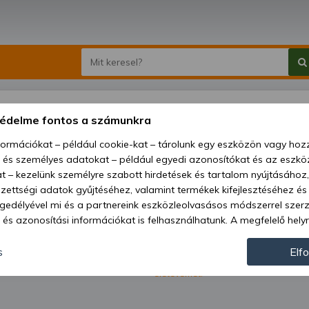
védelme fontos a számunkra
nformációkat – például cookie-kat – tárolunk egy eszközön vagy ho
, és személyes adatokat – például egyedi azonosítókat és az eszköz
t – kezelünk személyre szabott hirdetések és tartalom nyújtásához,
ettségi adatok gyűjtéséhez, valamint termékek kifejlesztéséhez és
gedélyével mi és a partnereink eszközleolvasásos módszerrel szer
és azonosítási információkat is felhasználhatunk. A megfelelő helyr
hogy mi és a partnereink a fent leírtak szerint adatkezelést végezz
ról.
járulás megadása vagy elutasítása előtt részletesebb információkh
s
Elf
Kapni szeretném a Kelet-Agro Kft. leg
hírlevélben. Megerősítem, hogy betölt
llításait. Felhívjuk figyelmét, hogy személyes adatainak bizonyos 
életévemet.
az Ön hozzájárulása, de jogában áll tiltakozni az ilyen jellegű adatke
 a weboldalra érvényesek. Erre a webhelyre visszatérve vagy az ada