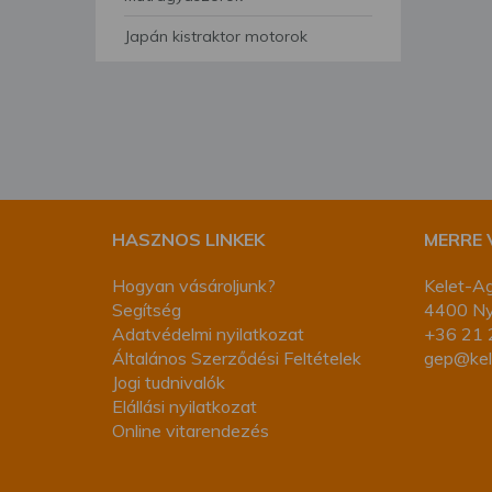
segítségével bármikor 
Japán kistraktor motorok
HASZNOS LINKEK
MERRE
Hogyan vásároljunk?
Kelet-Ag
Segítség
4400 Nyí
Adatvédelmi nyilatkozat
+36 21 
Általános Szerződési Feltételek
gep@kel
Jogi tudnivalók
Elállási nyilatkozat
Online vitarendezés