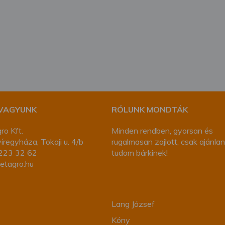
megváltoztathatja a beállításait.
 VAGYUNK
RÓLUNK MONDTÁK
ro Kft.
Minden rendben, gyorsan és
regyháza, Tokaji u. 4/b
rugalmasan zajlott, csak ajánlan
223 32 62
tudom bárkinek!
etagro.hu
Lang József
Kóny