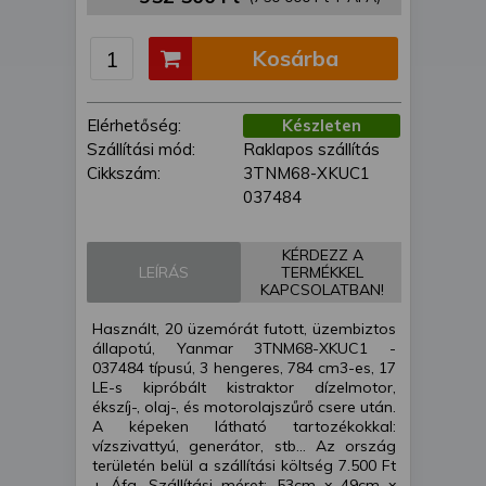
is felhasználhatunk. A megfelelő helyre
kattintva hozzájárulhat ahhoz, hogy mi
Kosárba
és a partnereink a fent leírtak szerint
adatkezelést végezzünk. Másik
lehetőségként a hozzájárulás
Elérhetőség:
Készleten
megadása vagy elutasítása előtt
Szállítási mód:
Raklapos szállítás
részletesebb információkhoz juthat, és
Cikkszám:
3TNM68-XKUC1
megváltoztathatja beállításait. Felhívjuk
037484
figyelmét, hogy személyes adatainak
bizonyos kezeléséhez nem feltétlenül
szükséges az Ön hozzájárulása, de
KÉRDEZZ A
LEÍRÁS
TERMÉKKEL
jogában áll tiltakozni az ilyen jellegű
KAPCSOLATBAN!
adatkezelés ellen. A beállításai csak erre
a weboldalra érvényesek. Erre a
Használt, 20 üzemórát futott, üzembiztos
webhelyre visszatérve vagy az
állapotú, Yanmar 3TNM68-XKUC1 -
037484 típusú, 3 hengeres, 784 cm3-es, 17
adatvédelmi szabályzatunk segítségével
LE-s kipróbált kistraktor dízelmotor,
bármikor megváltoztathatja a
ékszíj-, olaj-, és motorolajszűrő csere után.
beállításait.
A képeken látható tartozékokkal:
vízszivattyú, generátor, stb... Az ország
területén belül a szállítási költség 7.500 Ft
+ Áfa. Szállítási méret: 53cm x 49cm x