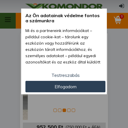
Az Ön adatainak védelme fontos
0
a számunkra
Mi és a partnereink információkat –
például cookie-kat – tárolunk egy
Dízelmotor Yanmar 3TNM68-
eszközön vagy hozzáférünk az
XKUC1 - 037484
eszközön tárolt információkhoz, és
személyes adatokat – például egyedi
azonosítókat és az eszköz által küldött
alapvető információkat – kezelünk
személyre szabott hirdetések és
Testreszabás
tartalom nyújtásához, hirdetés- és
Elfogadom
tartalomméréshez, nézettségi adatok
gyűjtéséhez, valamint termékek
kifejlesztéséhez és a termékek
javításához. Az Ön engedélyével mi és a
partnereink eszközleolvasásos
módszerrel szerzett pontos geolokációs
adatokat és azonosítási információkat
952 500 Ft
(750 000 Ft + ÁFA)