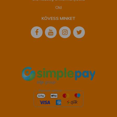
munkatársak nagy profizmussal végzik
Old
munkájukat.
KÖVESS MINKET