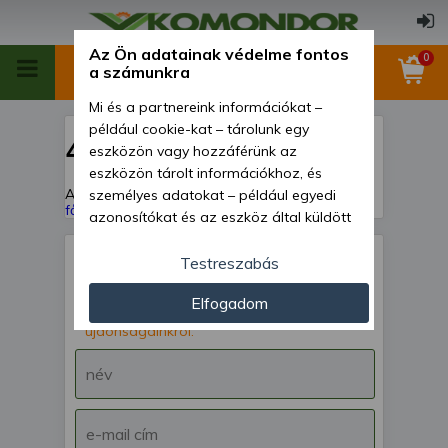
Az Ön adatainak védelme fontos
0
a számunkra
Mi és a partnereink információkat –
például cookie-kat – tárolunk egy
404
eszközön vagy hozzáférünk az
eszközön tárolt információkhoz, és
A keresett oldal nem található!
Vissza a
személyes adatokat – például egyedi
főoldalra
azonosítókat és az eszköz által küldött
alapvető információkat – kezelünk
személyre szabott hirdetések és
Testreszabás
tartalom nyújtásához, hirdetés- és
IRATKOZZ FEL hírlevelünkre!
Elfogadom
tartalomméréshez, nézettségi adatok
Értesülj akcióinkról,
gyűjtéséhez, valamint termékek
újdonságainkról.
kifejlesztéséhez és a termékek
javításához. Az Ön engedélyével mi és a
partnereink eszközleolvasásos
módszerrel szerzett pontos geolokációs
adatokat és azonosítási információkat