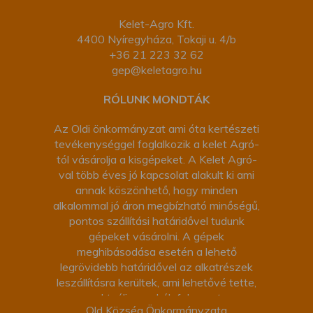
Kelet-Agro Kft.
4400 Nyíregyháza, Tokaji u. 4/b
+36 21 223 32 62
gep@keletagro.hu
RÓLUNK MONDTÁK
Az Oldi önkormányzat ami óta kertészeti
tevékenységgel foglalkozik a kelet Agró-
tól vásárolja a kisgépeket. A Kelet Agró-
val több éves jó kapcsolat alakult ki ami
annak köszönhető, hogy minden
alkalommal jó áron megbízható minőségű,
pontos szállítási határidővel tudunk
gépeket vásárolni. A gépek
meghibásodása esetén a lehető
legrövidebb határidővel az alkatrészek
leszállításra kerültek, ami lehetővé tette,
az aktuális munkák folyamatos
Old Község Önkormányzata
elvégzését. A kiszolgálás udvarias, és a