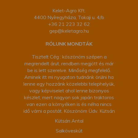
Kelet-Agro Kft.
4400 Nyíregyháza, Tokaji u. 4/b
+36 21 223 32 62
gep@keletagro.hu
RÓLUNK MONDTÁK
Tisztelt Cég : köszönöm szépen a
megrendelt árut, rendben megjött és már
be is lett szerelve. Minőség megfelelő.
Aminek itt mi nyugaton tudnánk örülni ha
lenne egy hozzánk közelebbi telephelyük,
vagy képviselet ahol lenne bizonyos
készlet, mert nagyon sok japán traktoros
van ezen a környéken is és néha nincs
idő várni a postát. Köszönöm Üdv. Kütsán
Kütsán Antal
Salköveskút