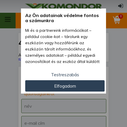
Az Ön adatainak védelme fontos
0
a számunkra
Mi és a partnereink információkat –
például cookie-kat – tárolunk egy
404
eszközön vagy hozzáférünk az
eszközön tárolt információkhoz, és
A keresett oldal nem található!
Vissza a
személyes adatokat – például egyedi
főoldalra
azonosítókat és az eszköz által küldött
alapvető információkat – kezelünk
személyre szabott hirdetések és
Testreszabás
tartalom nyújtásához, hirdetés- és
IRATKOZZ FEL hírlevelünkre!
Elfogadom
tartalomméréshez, nézettségi adatok
Értesülj akcióinkról,
gyűjtéséhez, valamint termékek
újdonságainkról.
kifejlesztéséhez és a termékek
javításához. Az Ön engedélyével mi és a
partnereink eszközleolvasásos
módszerrel szerzett pontos geolokációs
adatokat és azonosítási információkat