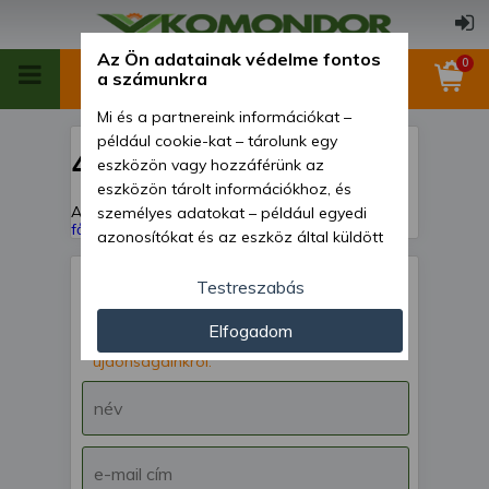
Az Ön adatainak védelme fontos
0
a számunkra
Mi és a partnereink információkat –
például cookie-kat – tárolunk egy
404
eszközön vagy hozzáférünk az
eszközön tárolt információkhoz, és
A keresett oldal nem található!
Vissza a
személyes adatokat – például egyedi
főoldalra
azonosítókat és az eszköz által küldött
alapvető információkat – kezelünk
személyre szabott hirdetések és
Testreszabás
tartalom nyújtásához, hirdetés- és
IRATKOZZ FEL hírlevelünkre!
Elfogadom
tartalomméréshez, nézettségi adatok
Értesülj akcióinkról,
gyűjtéséhez, valamint termékek
újdonságainkról.
kifejlesztéséhez és a termékek
javításához. Az Ön engedélyével mi és a
partnereink eszközleolvasásos
módszerrel szerzett pontos geolokációs
adatokat és azonosítási információkat