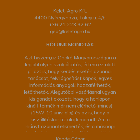
Kelet-Agro Kft.
4400 Nyíregyháza, Tokaji u. 4/b
+36 21 223 32 62
gep@keletagro.hu
RÓLUNK MONDTÁK
Azt hiszem,az Önöké Magyarországon a
legjobb ilyen szolgáltatás, értem ez alatt
pl. azt is, hogy kérdés esetén azonnali
tanácsot, felvilágosítást kapok, egyes
információs anyagok hozzáférhetők,
letölthetők. Alegutóbbi vásárlásnál ugyan
kis gondot okozott, hogy a honlapon
kínált termék már nem elérhető, (nincs),
(15W-10 univ. olaj) és az is, hogy a
kiszállításkor az olaj lemaradt. Ám a
hiányt azonnal elismerték, és a másnapi
ismételt (ingyenes) kiszállítás -ezúttal a
Kende Gábor
második itthon tartózkodás miatt- nem