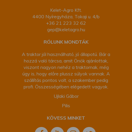
Kelet-Agro Kft.
4400 Nyíregyháza, Tokaji u. 4/b
+36 21 223 32 62
gep@keletagro.hu
RÓLUNK MONDTÁK
A traktor jól használható, jó állapotú. Bár a
hozzá való tárcsa, amit Önök ajánlottak,
viszont nagyon nehéz a traktornak, még
úgy is, hogy előre plussz súlyok vannak. A
szállítás pontos volt, a szakember pedig
profi. Összességében elégedett vagyok.
Ujlaki Gábor
Pilis
KÖVESS MINKET