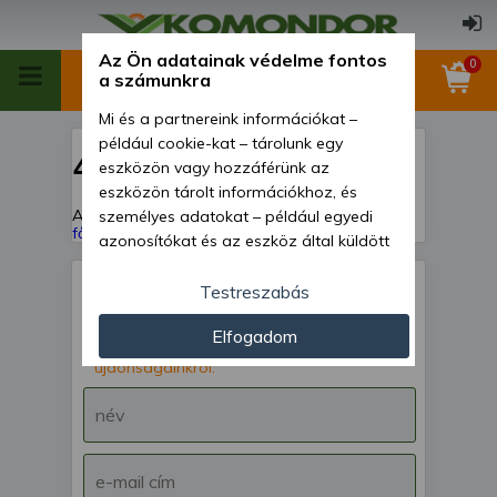
Az Ön adatainak védelme fontos
0
a számunkra
Mi és a partnereink információkat –
például cookie-kat – tárolunk egy
404
eszközön vagy hozzáférünk az
eszközön tárolt információkhoz, és
A keresett oldal nem található!
Vissza a
személyes adatokat – például egyedi
főoldalra
azonosítókat és az eszköz által küldött
alapvető információkat – kezelünk
személyre szabott hirdetések és
Testreszabás
tartalom nyújtásához, hirdetés- és
IRATKOZZ FEL hírlevelünkre!
Elfogadom
tartalomméréshez, nézettségi adatok
Értesülj akcióinkról,
gyűjtéséhez, valamint termékek
újdonságainkról.
kifejlesztéséhez és a termékek
javításához. Az Ön engedélyével mi és a
partnereink eszközleolvasásos
módszerrel szerzett pontos geolokációs
adatokat és azonosítási információkat