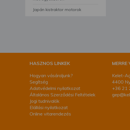
segítségével bármikor 
Japán kistraktor motorok
HASZNOS LINKEK
MERRE
Hogyan vásároljunk?
Kelet-Ag
Segítség
4400 Nyí
Adatvédelmi nyilatkozat
+36 21 
Általános Szerződési Feltételek
gep@kel
Jogi tudnivalók
Elállási nyilatkozat
Online vitarendezés