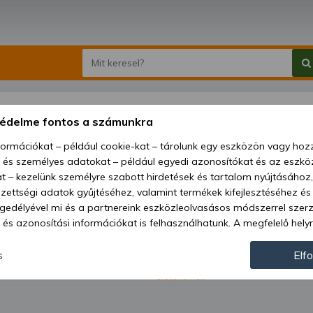
védelme fontos a számunkra
nformációkat – például cookie-kat – tárolunk egy eszközön vagy ho
, és személyes adatokat – például egyedi azonosítókat és az eszköz
t – kezelünk személyre szabott hirdetések és tartalom nyújtásához,
ettségi adatok gyűjtéséhez, valamint termékek kifejlesztéséhez és
gedélyével mi és a partnereink eszközleolvasásos módszerrel szer
és azonosítási információkat is felhasználhatunk. A megfelelő helyr
hogy mi és a partnereink a fent leírtak szerint adatkezelést végezz
ról.
járulás megadása vagy elutasítása előtt részletesebb információkh
s
Elf
Kapni szeretném a Kelet-Agro Kft. leg
hírlevélben. Megerősítem, hogy betölt
llításait. Felhívjuk figyelmét, hogy személyes adatainak bizonyos 
életévemet.
az Ön hozzájárulása, de jogában áll tiltakozni az ilyen jellegű adatke
 a weboldalra érvényesek. Erre a webhelyre visszatérve vagy az ada