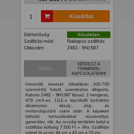
is felhasználhatunk. A megfelelő helyre
kattintva hozzájárulhat ahhoz, hogy mi
Kosárba
és a partnereink a fent leírtak szerint
adatkezelést végezzünk. Másik
lehetőségként a hozzájárulás
Elérhetőség:
Készleten
megadása vagy elutasítása előtt
Szállítási mód:
Raklapos szállítás
részletesebb információkhoz juthat, és
Cikkszám:
Z482 - 9N1587
megváltoztathatja beállításait. Felhívjuk
figyelmét, hogy személyes adatainak
bizonyos kezeléséhez nem feltétlenül
KÉRDEZZ A
LEÍRÁS
TERMÉKKEL
szükséges az Ön hozzájárulása, de
KAPCSOLATBAN!
jogában áll tiltakozni az ilyen jellegű
adatkezelés ellen. A beállításai csak erre
Használt, keveset (általában 200-700
a weboldalra érvényesek. Erre a
üzemórát) futott, üzembiztos állapotú,
Kubota Z482 - 9N1587 típusú, 2 hengeres,
webhelyre visszatérve vagy az
479 cm3-es, 11LE-s kipróbált kistraktor
adatvédelmi szabályzatunk segítségével
dízelmotor, ékszíj-, olaj-, és
bármikor megváltoztathatja a
motorolajszűrő csere után. A képeken
beállításait.
látható tartozékokkal: vízszivattyú,
generátor, stb. Az ország területén belül a
szállítási költség 7.500 Ft + Áfa. Szállítási
méret (h,sz,m): 44 cm x 43 cm x 70 cm