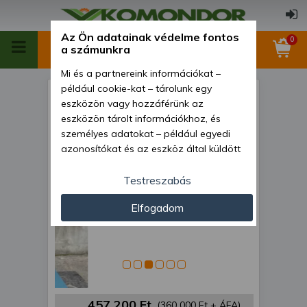
Az Ön adatainak védelme fontos
0
a számunkra
Mi és a partnereink információkat –
például cookie-kat – tárolunk egy
Dízelmotor Kubota Z482 -
eszközön vagy hozzáférünk az
9N1587
eszközön tárolt információkhoz, és
személyes adatokat – például egyedi
azonosítókat és az eszköz által küldött
alapvető információkat – kezelünk
személyre szabott hirdetések és
Testreszabás
tartalom nyújtásához, hirdetés- és
Elfogadom
tartalomméréshez, nézettségi adatok
gyűjtéséhez, valamint termékek
kifejlesztéséhez és a termékek
javításához. Az Ön engedélyével mi és a
partnereink eszközleolvasásos
módszerrel szerzett pontos geolokációs
adatokat és azonosítási információkat
457 200 Ft
(360 000 Ft + ÁFA)