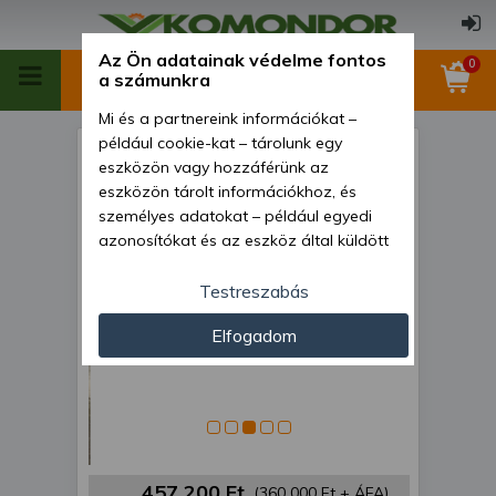
Az Ön adatainak védelme fontos
0
a számunkra
Mi és a partnereink információkat –
például cookie-kat – tárolunk egy
Dízelmotor Kubota Z482 -
eszközön vagy hozzáférünk az
768990
eszközön tárolt információkhoz, és
személyes adatokat – például egyedi
azonosítókat és az eszköz által küldött
alapvető információkat – kezelünk
személyre szabott hirdetések és
Testreszabás
tartalom nyújtásához, hirdetés- és
Elfogadom
tartalomméréshez, nézettségi adatok
gyűjtéséhez, valamint termékek
kifejlesztéséhez és a termékek
javításához. Az Ön engedélyével mi és a
partnereink eszközleolvasásos
módszerrel szerzett pontos geolokációs
adatokat és azonosítási információkat
457 200 Ft
(360 000 Ft + ÁFA)