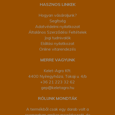
HASZNOS LINKEK
Hogyan vásároljunk?
Segítség
Adatvédelmi nyilatkozat
Általános Szerződési Feltételek
Jogi tudnivalók
Elállási nyilatkozat
Online vitarendezés
MERRE VAGYUNK
Kelet-Agro Kft.
4400 Nyíregyháza, Tokaji u. 4/b
+36 21 223 32 62
gep@keletagro.hu
RÓLUNK MONDTÁK
A termékből csak egy darab volt a
csomagban amikor megérkezett, de