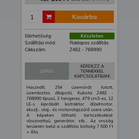
is felhasználhatunk. A megfelelő helyre
kattintva hozzájárulhat ahhoz, hogy mi
Kosárba
és a partnereink a fent leírtak szerint
adatkezelést végezzünk. Másik
lehetőségként a hozzájárulás
Elérhetőség:
Készleten
megadása vagy elutasítása előtt
Szállítási mód:
Raklapos szállítás
részletesebb információkhoz juthat, és
Cikkszám:
Z482 - 768990
megváltoztathatja beállításait. Felhívjuk
figyelmét, hogy személyes adatainak
bizonyos kezeléséhez nem feltétlenül
KÉRDEZZ A
LEÍRÁS
TERMÉKKEL
szükséges az Ön hozzájárulása, de
KAPCSOLATBAN!
jogában áll tiltakozni az ilyen jellegű
adatkezelés ellen. A beállításai csak erre
Használt, 254 üzemórát futott,
a weboldalra érvényesek. Erre a
üzembiztos állapotú, Kubota Z482 -
768990 típusú, 2 hengeres, 479 cm3-es, 12
webhelyre visszatérve vagy az
LE-s kipróbált kistraktor dízelmotor,
adatvédelmi szabályzatunk segítségével
ékszíj-, olaj-, és motorolajszűrő csere után.
bármikor megváltoztathatja a
A képeken látható tartozékokkal:
beállításait.
vízszivattyú, generátor, stb... Az ország
területén belül a szállítási költség 7.500 Ft
+ Áfa.