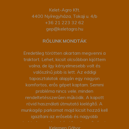
Kelet-Agro Kft.
4400 Nyíregyháza, Tokaji u. 4/b
+36 21 223 32 62
gep@keletagro.hu
RÓLUNK MONDTÁK
Eredetileg törötten akartam megvenni a
traktort. Lehet, kicsit olcsóbban kijöttem
volna, de így kényelmesebb volt és
valószínű jobb is lett. Az eddigi
tapasztalatok alapján egy nagyon
komfortos, erős gépet kaptam. Semmi
probléma nincs vele, minden
rendeltetésszerűen működik. A kapott
rövid használati útmutató kielégítő. A
munkagép parkomat majd kicsit hozzá kell
igazítani az erősebb és nagyobb
traktorhoz, ehhez kérni fogok segítséget.
Kelemen Gábor