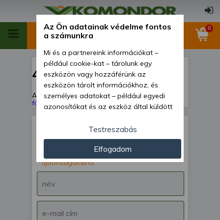
Az Ön adatainak védelme fontos
0
a számunkra
Mi és a partnereink információkat –
például cookie-kat – tárolunk egy
404
eszközön vagy hozzáférünk az
eszközön tárolt információkhoz, és
A keresett oldal nem található!
Vissza a
személyes adatokat – például egyedi
főoldalra
azonosítókat és az eszköz által küldött
alapvető információkat – kezelünk
személyre szabott hirdetések és
Testreszabás
tartalom nyújtásához, hirdetés- és
IRATKOZZ FEL hírlevelünkre!
Elfogadom
tartalomméréshez, nézettségi adatok
Értesülj akcióinkról,
gyűjtéséhez, valamint termékek
újdonságainkról.
kifejlesztéséhez és a termékek
javításához. Az Ön engedélyével mi és a
partnereink eszközleolvasásos
módszerrel szerzett pontos geolokációs
adatokat és azonosítási információkat