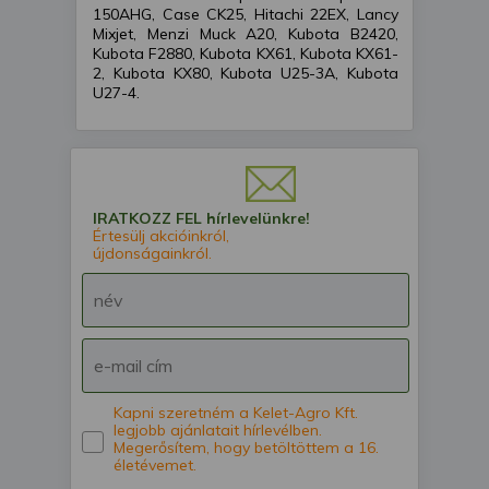
150AHG, Case CK25, Hitachi 22EX, Lancy
Mixjet, Menzi Muck A20, Kubota B2420,
Kubota F2880, Kubota KX61, Kubota KX61-
2, Kubota KX80, Kubota U25-3A, Kubota
U27-4.
IRATKOZZ FEL hírlevelünkre!
Értesülj akcióinkról,
újdonságainkról.
Kapni szeretném a Kelet-Agro Kft.
legjobb ajánlatait hírlevélben.
Megerősítem, hogy betöltöttem a 16.
életévemet.