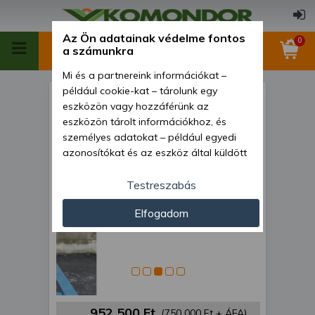
Az Ön adatainak védelme fontos
0
a számunkra
Mi és a partnereink információkat –
például cookie-kat – tárolunk egy
Dízelmotor Kubota D1105 -
eszközön vagy hozzáférünk az
6A3983
eszközön tárolt információkhoz, és
személyes adatokat – például egyedi
azonosítókat és az eszköz által küldött
alapvető információkat – kezelünk
személyre szabott hirdetések és
Testreszabás
tartalom nyújtásához, hirdetés- és
Elfogadom
tartalomméréshez, nézettségi adatok
gyűjtéséhez, valamint termékek
kifejlesztéséhez és a termékek
javításához. Az Ön engedélyével mi és a
partnereink eszközleolvasásos
módszerrel szerzett pontos geolokációs
adatokat és azonosítási információkat
952 500 Ft
(750 000 Ft + ÁFA)