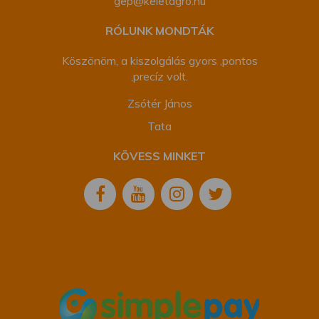
gep@keletagro.hu
RÓLUNK MONDTÁK
Köszönöm, a kiszolgálás gyors ,pontos
,precíz volt.
Zsótér János
Tata
KÖVESS MINKET