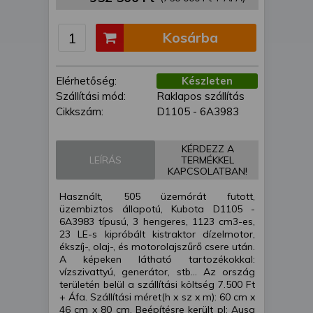
is felhasználhatunk. A megfelelő helyre
kattintva hozzájárulhat ahhoz, hogy mi
Kosárba
és a partnereink a fent leírtak szerint
adatkezelést végezzünk. Másik
lehetőségként a hozzájárulás
Elérhetőség:
Készleten
megadása vagy elutasítása előtt
Szállítási mód:
Raklapos szállítás
részletesebb információkhoz juthat, és
Cikkszám:
D1105 - 6A3983
megváltoztathatja beállításait. Felhívjuk
figyelmét, hogy személyes adatainak
bizonyos kezeléséhez nem feltétlenül
KÉRDEZZ A
LEÍRÁS
TERMÉKKEL
szükséges az Ön hozzájárulása, de
KAPCSOLATBAN!
jogában áll tiltakozni az ilyen jellegű
adatkezelés ellen. A beállításai csak erre
Használt, 505 üzemórát futott,
a weboldalra érvényesek. Erre a
üzembiztos állapotú, Kubota D1105 -
6A3983 típusú, 3 hengeres, 1123 cm3-es,
webhelyre visszatérve vagy az
23 LE-s kipróbált kistraktor dízelmotor,
adatvédelmi szabályzatunk segítségével
ékszíj-, olaj-, és motorolajszűrő csere után.
bármikor megváltoztathatja a
A képeken látható tartozékokkal:
beállításait.
vízszivattyú, generátor, stb... Az ország
területén belül a szállítási költség 7.500 Ft
+ Áfa. Szállítási méret(h x sz x m): 60 cm x
46 cm x 80 cm. Beépítésre került pl: Ausa