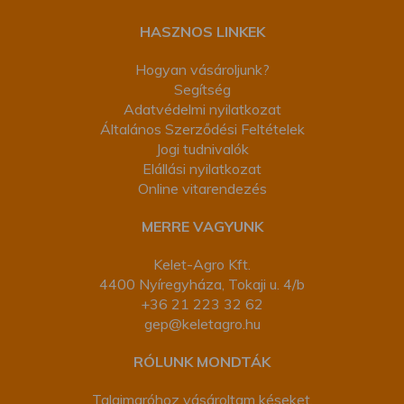
HASZNOS LINKEK
Hogyan vásároljunk?
Segítség
Adatvédelmi nyilatkozat
Általános Szerződési Feltételek
Jogi tudnivalók
Elállási nyilatkozat
Online vitarendezés
MERRE VAGYUNK
Kelet-Agro Kft.
4400 Nyíregyháza, Tokaji u. 4/b
+36 21 223 32 62
gep@keletagro.hu
RÓLUNK MONDTÁK
Talajmaróhoz vásároltam késeket.