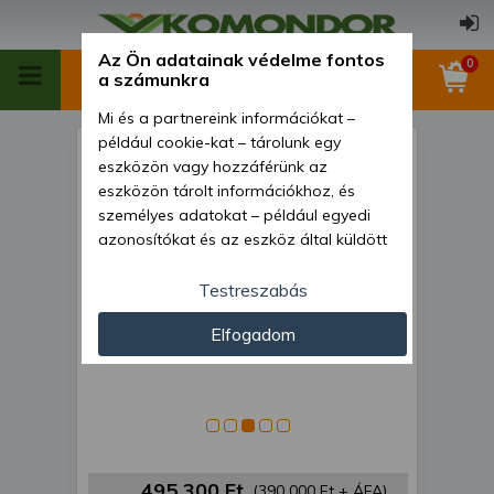
Az Ön adatainak védelme fontos
0
a számunkra
Mi és a partnereink információkat –
például cookie-kat – tárolunk egy
Dízelmotor Iseki E383 -
eszközön vagy hozzáférünk az
105815
eszközön tárolt információkhoz, és
személyes adatokat – például egyedi
azonosítókat és az eszköz által küldött
alapvető információkat – kezelünk
személyre szabott hirdetések és
Testreszabás
tartalom nyújtásához, hirdetés- és
Elfogadom
tartalomméréshez, nézettségi adatok
gyűjtéséhez, valamint termékek
kifejlesztéséhez és a termékek
javításához. Az Ön engedélyével mi és a
partnereink eszközleolvasásos
módszerrel szerzett pontos geolokációs
adatokat és azonosítási információkat
495 300 Ft
(390 000 Ft + ÁFA)