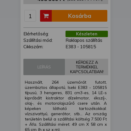
is felhasználhatunk. A megfelelő helyre
kattintva hozzájárulhat ahhoz, hogy mi
Kosárba
és a partnereink a fent leírtak szerint
adatkezelést végezzünk. Másik
lehetőségként a hozzájárulás
Elérhetőség:
Készleten
megadása vagy elutasítása előtt
Szállítási mód:
Raklapos szállítás
részletesebb információkhoz juthat, és
Cikkszám:
E383 - 105815
megváltoztathatja beállításait. Felhívjuk
figyelmét, hogy személyes adatainak
bizonyos kezeléséhez nem feltétlenül
KÉRDEZZ A
LEÍRÁS
TERMÉKKEL
szükséges az Ön hozzájárulása, de
KAPCSOLATBAN!
jogában áll tiltakozni az ilyen jellegű
adatkezelés ellen. A beállításai csak erre
Használt, 264 üzemórát futott,
a weboldalra érvényesek. Erre a
üzembiztos állapotú, Iseki E383 - 105815
típusú, 3 hengeres, 831 cm3-es, 14 LE-s
webhelyre visszatérve vagy az
kipróbált kistraktor dízelmotor, ékszíj-,
adatvédelmi szabályzatunk segítségével
olaj-, és motorolajszűrő csere után. A
bármikor megváltoztathatja a
képeken látható tartozékokkal:
beállításait.
vízszivattyú, generátor, stb... Az ország
területén belül a szállítási költség 7.500 Ft
+ Áfa. Szállítási méret: 49 cm X 58 cm x
65 cm (h x sz x m).