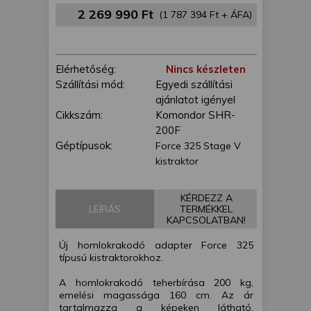
is felhasználhatunk. A megfelelő helyre
2 269 990 Ft
(1 787 394 Ft + ÁFA)
kattintva hozzájárulhat ahhoz, hogy mi
és a partnereink a fent leírtak szerint
adatkezelést végezzünk. Másik
lehetőségként a hozzájárulás
Elérhetőség:
Nincs készleten
megadása vagy elutasítása előtt
Szállítási mód:
Egyedi szállítási
részletesebb információkhoz juthat, és
ajánlatot igényel
megváltoztathatja beállításait. Felhívjuk
Cikkszám:
Komondor SHR-
figyelmét, hogy személyes adatainak
200F
bizonyos kezeléséhez nem feltétlenül
Géptípusok:
Force 325 Stage V
szükséges az Ön hozzájárulása, de
kistraktor
jogában áll tiltakozni az ilyen jellegű
adatkezelés ellen. A beállításai csak erre
KÉRDEZZ A
a weboldalra érvényesek. Erre a
LEÍRÁS
TERMÉKKEL
KAPCSOLATBAN!
webhelyre visszatérve vagy az
adatvédelmi szabályzatunk segítségével
Új homlokrakodó adapter Force 325
bármikor megváltoztathatja a
típusú kistraktorokhoz.
beállításait.
A homlokrakodó teherbírása 200 kg,
emelési magassága 160 cm. Az ár
tartalmazza a képeken látható,