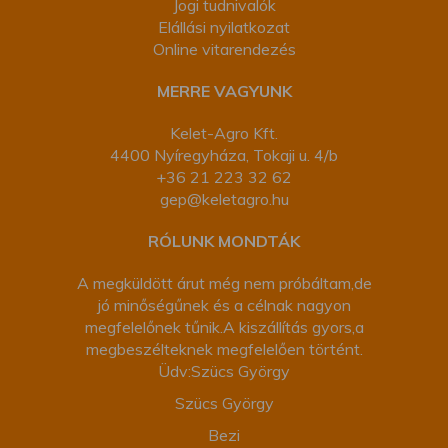
Jogi tudnivalók
Elállási nyilatkozat
Online vitarendezés
MERRE VAGYUNK
Kelet-Agro Kft.
4400 Nyíregyháza, Tokaji u. 4/b
+36 21 223 32 62
gep@keletagro.hu
RÓLUNK MONDTÁK
A megküldött árut még nem próbáltam,de
jó minőségűnek és a célnak nagyon
megfelelőnek tűnik.A kiszállítás gyors,a
megbeszélteknek megfelelően történt.
Üdv:Szücs György
Szücs György
Bezi