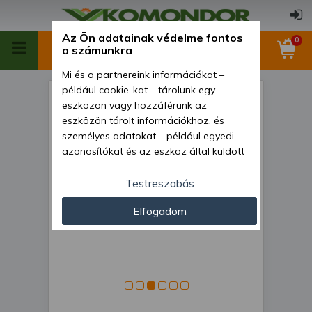
Az Ön adatainak védelme fontos
0
a számunkra
Mi és a partnereink információkat –
például cookie-kat – tárolunk egy
Homlokrakodó Force 325
eszközön vagy hozzáférünk az
típusú kistraktorokhoz,
eszközön tárolt információkhoz, és
személyes adatokat – például egyedi
Komondor
azonosítókat és az eszköz által küldött
alapvető információkat – kezelünk
személyre szabott hirdetések és
Testreszabás
tartalom nyújtásához, hirdetés- és
Elfogadom
tartalomméréshez, nézettségi adatok
gyűjtéséhez, valamint termékek
kifejlesztéséhez és a termékek
javításához. Az Ön engedélyével mi és a
partnereink eszközleolvasásos
módszerrel szerzett pontos geolokációs
adatokat és azonosítási információkat