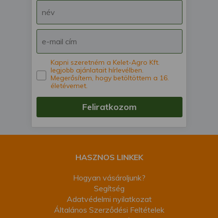
Kapni szeretném a Kelet-Agro Kft.
legjobb ajánlatait hírlevélben.
Megerősítem, hogy betöltöttem a 16.
életévemet.
Feliratkozom
HASZNOS LINKEK
Hogyan vásároljunk?
Segítség
Adatvédelmi nyilatkozat
Általános Szerződési Feltételek