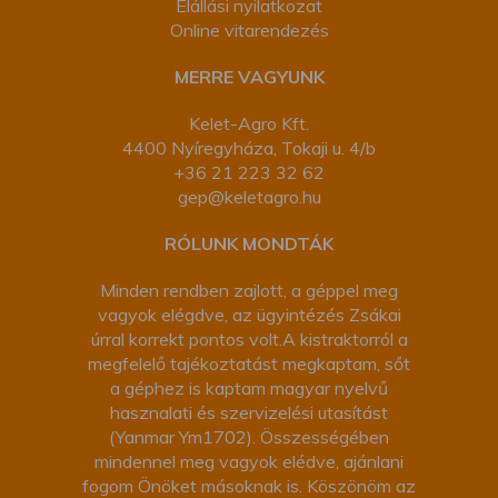
Elállási nyilatkozat
Online vitarendezés
MERRE VAGYUNK
Kelet-Agro Kft.
4400 Nyíregyháza, Tokaji u. 4/b
+36 21 223 32 62
gep@keletagro.hu
RÓLUNK MONDTÁK
Minden rendben zajlott, a géppel meg
vagyok elégdve, az ügyintézés Zsákai
úrral korrekt pontos volt.A kistraktorról a
megfelelő tajékoztatást megkaptam, sőt
a géphez is kaptam magyar nyelvű
hasznalati és szervizelési utasítást
(Yanmar Ym1702). Összességében
mindennel meg vagyok elédve, ajánlani
fogom Önöket másoknak is. Köszönöm az