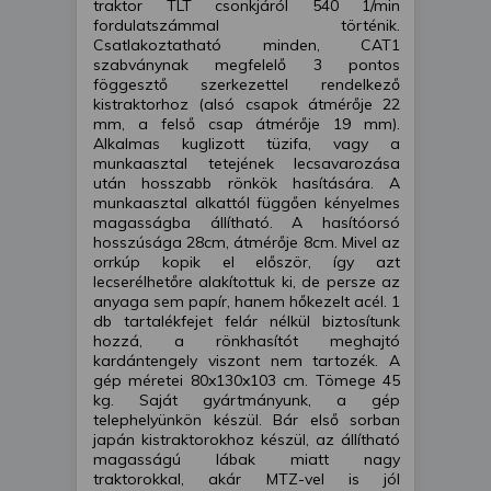
traktor TLT csonkjáról 540 1/min
fordulatszámmal történik.
Csatlakoztatható minden, CAT1
szabványnak megfelelő 3 pontos
föggesztő szerkezettel rendelkező
kistraktorhoz (alsó csapok átmérője 22
mm, a felső csap átmérője 19 mm).
Alkalmas kuglizott tüzifa, vagy a
munkaasztal tetejének lecsavarozása
után hosszabb rönkök hasítására. A
munkaasztal alkattól függően kényelmes
magasságba állítható. A hasítóorsó
hosszúsága 28cm, átmérője 8cm. Mivel az
orrkúp kopik el először, így azt
lecserélhetőre alakítottuk ki, de persze az
anyaga sem papír, hanem hőkezelt acél. 1
db tartalékfejet felár nélkül biztosítunk
hozzá, a rönkhasítót meghajtó
kardántengely viszont nem tartozék. A
gép méretei 80x130x103 cm. Tömege 45
kg. Saját gyártmányunk, a gép
telephelyünkön készül. Bár első sorban
japán kistraktorokhoz készül, az állítható
magasságú lábak miatt nagy
traktorokkal, akár MTZ-vel is jól