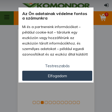
Az Ön adatainak védelme fontos
0
a számunkra
Mi és a partnereink információkat –
például cookie-kat – tárolunk egy
Rönkhasogató japán
eszközön vagy hozzáférünk az
kistraktorokhoz, Komondor
eszközön tárolt információkhoz, és
személyes adatokat – például egyedi
RH-400
azonosítókat és az eszköz által küldött
alapvető információkat – kezelünk
személyre szabott hirdetések és
Testreszabás
tartalom nyújtásához, hirdetés- és
Elfogadom
tartalomméréshez, nézettségi adatok
gyűjtéséhez, valamint termékek
kifejlesztéséhez és a termékek
javításához. Az Ön engedélyével mi és a
partnereink eszközleolvasásos
módszerrel szerzett pontos geolokációs
adatokat és azonosítási információkat