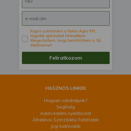
Kapni szeretném a Kelet-Agro Kft.
legjobb ajánlatait hírlevélben.
Megerősítem, hogy betöltöttem a 16.
életévemet.
Feliratkozom
HASZNOS LINKEK
Hogyan vásároljunk?
Segítség
Adatvédelmi nyilatkozat
Általános Szerződési Feltételek
Jogi tudnivalók