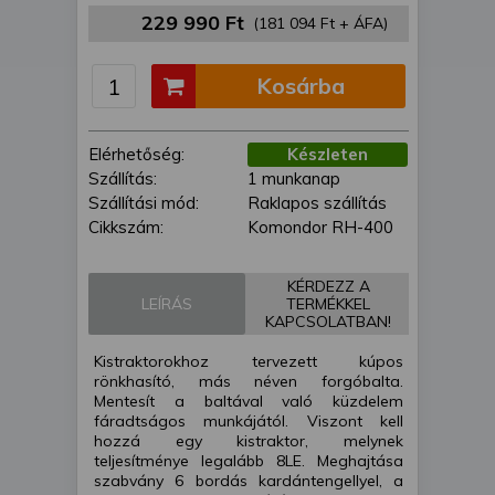
is felhasználhatunk. A megfelelő helyre
229 990 Ft
(181 094 Ft + ÁFA)
kattintva hozzájárulhat ahhoz, hogy mi
és a partnereink a fent leírtak szerint
Kosárba
adatkezelést végezzünk. Másik
lehetőségként a hozzájárulás
megadása vagy elutasítása előtt
Elérhetőség:
Készleten
részletesebb információkhoz juthat, és
Szállítás:
1 munkanap
megváltoztathatja beállításait. Felhívjuk
Szállítási mód:
Raklapos szállítás
figyelmét, hogy személyes adatainak
Cikkszám:
Komondor RH-400
bizonyos kezeléséhez nem feltétlenül
szükséges az Ön hozzájárulása, de
jogában áll tiltakozni az ilyen jellegű
KÉRDEZZ A
adatkezelés ellen. A beállításai csak erre
LEÍRÁS
TERMÉKKEL
KAPCSOLATBAN!
a weboldalra érvényesek. Erre a
webhelyre visszatérve vagy az
Kistraktorokhoz tervezett kúpos
adatvédelmi szabályzatunk segítségével
rönkhasító, más néven forgóbalta.
bármikor megváltoztathatja a
Mentesít a baltával való küzdelem
fáradtságos munkájától. Viszont kell
beállításait.
hozzá egy kistraktor, melynek
teljesítménye legalább 8LE. Meghajtása
szabvány 6 bordás kardántengellyel, a