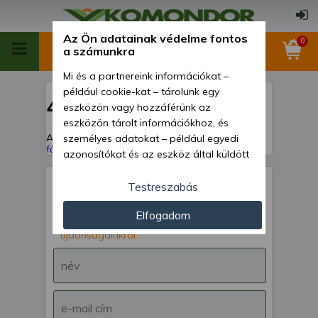
Az Ön adatainak védelme fontos
0
a számunkra
Mi és a partnereink információkat –
például cookie-kat – tárolunk egy
404
eszközön vagy hozzáférünk az
eszközön tárolt információkhoz, és
A keresett oldal nem található!
Vissza a
személyes adatokat – például egyedi
főoldalra
azonosítókat és az eszköz által küldött
alapvető információkat – kezelünk
személyre szabott hirdetések és
Testreszabás
tartalom nyújtásához, hirdetés- és
IRATKOZZ FEL hírlevelünkre!
Elfogadom
tartalomméréshez, nézettségi adatok
Értesülj akcióinkról,
gyűjtéséhez, valamint termékek
újdonságainkról.
kifejlesztéséhez és a termékek
javításához. Az Ön engedélyével mi és a
partnereink eszközleolvasásos
módszerrel szerzett pontos geolokációs
adatokat és azonosítási információkat