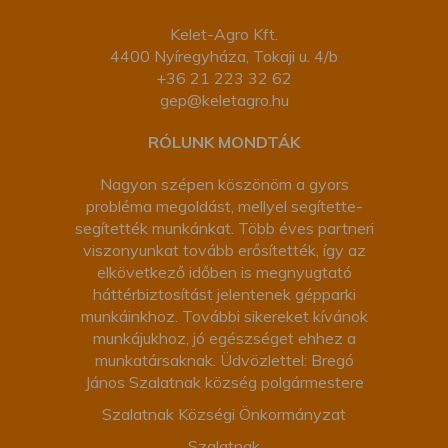
Kelet-Agro Kft.
4400 Nyíregyháza, Tokaji u. 4/b
+36 21 223 32 62
gep@keletagro.hu
RÓLUNK MONDTÁK
Nagyon szépen köszönöm a gyors
probléma megoldást, mellyel segítette-
segítették munkánkat. Több éves partneri
viszonyunkat tovább erősítették, így az
elkövetkező időben is megnyugtató
háttérbiztosítást jelentenek gépparki
munkáinkhoz. További sikereket kívánok
munkájukhoz, jó egészséget ehhez a
munkatársaknak. Üdvözlettel: Bregó
János Szalatnak község polgármestere
Szalatnak Községi Önkormányzat
Szalatnak