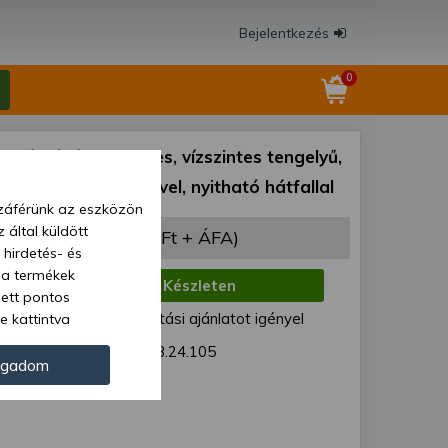
Bejelentkezés
0
szárzúzó 105 cm-es, vízszintes tengelyű,
 erősített hajtóművel, nyitható hátfallal
zzáférünk az eszközön
 által küldött
 990 Ft
(393 693 Ft + ÁFA)
 hirdetés- és
 a termékek
:
Készleten
zett pontos
ód:
Egyedi szállítási ajánlatot igényel
e kattintva
ünk. Másik
EFGC105D 3.24.105
oz juthat, és
ogadom
kezeléséhez nem
zelés ellen. A
tvédelmi szabályzatunk