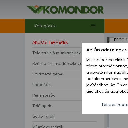
Kategóriák
AKCIÓS TERMÉKEK
Az Ön adatainak 
Talajművelő munkagépek
Mi és a partnereink i
Szállító és rakodóeszközök
tárolt információkhoz
alapvető információka
Zöldmező gépei
tartalomméréshez, néz
Faaprítók
javításához. Az Ön en
geolokációs adatokat 
Permetezők
hozzájárulhat ahhoz, 
lehetőségként a hozzá
Testreszabá
Tolólapok
megváltoztathatja beá
Gödörfúrók
feltétlenül szükséges 
beállításai csak erre
Műtrágyaszórók