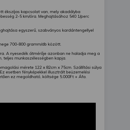
tt ékszíjas kapcsolat van, mely akadályba
ebesség 2-5 km/óra. Meghajtásához 540 1/perc
meghajtása egyszerű, szabványos kardántengellyel
mege 700-800 gramm/db között.
ra. A nyesedék átmérője azonban ne haladja meg a
n, teljes munkaszélességben kapja.
omagolási mérete 122 x 82cm x 75cm. Szállítási súlya
z esetben fényképekkel illusztrált beüzemelési
etően ez megoldható, költsége 5.000Ft + Áfa.