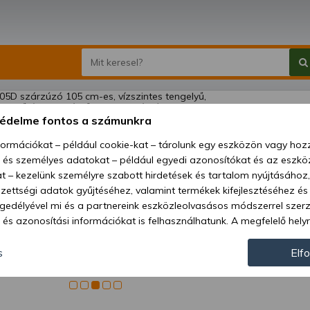
EFGC 105D 
védelme fontos a számunkra
kalapácsos,
nformációkat – például cookie-kat – tárolunk egy eszközön vagy ho
, és személyes adatokat – például egyedi azonosítókat és az eszköz
Ár:
499
t – kezelünk személyre szabott hirdetések és tartalom nyújtásához,
ettségi adatok gyűjtéséhez, valamint termékek kifejlesztéséhez és
Elérhetőség
gedélyével mi és a partnereink eszközleolvasásos módszerrel szer
Szállítási m
és azonosítási információkat is felhasználhatunk. A megfelelő helyr
hogy mi és a partnereink a fent leírtak szerint adatkezelést végezz
Cikkszám:
járulás megadása vagy elutasítása előtt részletesebb információkh
s
Elf
llításait. Felhívjuk figyelmét, hogy személyes adatainak bizonyos 
az Ön hozzájárulása, de jogában áll tiltakozni az ilyen jellegű adatke
 a weboldalra érvényesek. Erre a webhelyre visszatérve vagy az ada