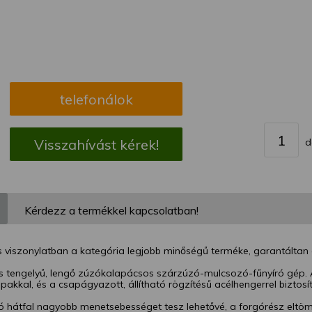
megváltoztathatja a beállításait.
telefonálok
d
Visszahívást kérek!
Kérdezz a termékkel kapcsolatban!
 viszonylatban a kategória legjobb minőségű terméke, garantáltan 
es tengelyű, lengő zúzókalapácsos szárzúzó-mulcsozó-fűnyíró gép. 
pakkal, és a csapágyazott, állítható rögzítésű acélhengerrel biztosít
ó hátfal nagyobb menetsebességet tesz lehetővé, a forgórész eltöm