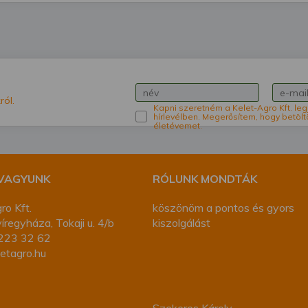
ról.
Kapni szeretném a Kelet-Agro Kft. leg
hírlevélben. Megerősítem, hogy betölt
életévemet.
 VAGYUNK
RÓLUNK MONDTÁK
ro Kft.
köszönöm a pontos és gyors
regyháza, Tokaji u. 4/b
kiszolgálást
223 32 62
etagro.hu