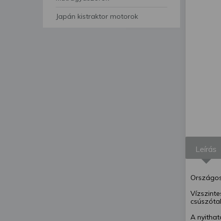
segítségével bármikor 
Japán kistraktor motorok
Leírás
Országos
Vízszint
csúszótal
A nyithat