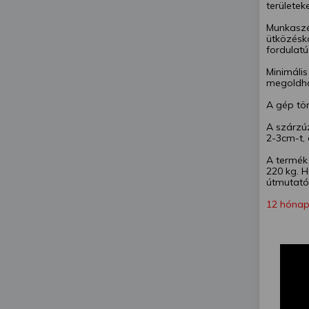
területeke
Munkaszé
ütközésk
fordulatú
Minimális
megoldha
A gép tö
A szárzú
2-3cm-t, 
A termék 
220 kg. H
útmutató
12 hónap