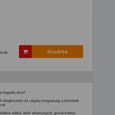
Kosárba
arab
a legjobb áron!
A talajkövetés és vágási magasság a kétoldali
ott.
ődése nélkül, akár elhanyagolt, gondozatlan