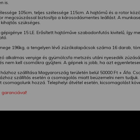
n is.
lessége 105cm, teljes szélessége 115cm. A hajtómű és a rotor közö
or megcsúszással biztosítja a károsodásmentes leállást. A munkas
 kihajtás szükséges.
 gépigénye 15 LE. Erősített hajtóműve szabadonfutós kivitelű, így 
tó.
mege 196kg, a tengelyen lévő zúzókalapácsok száma 16 darab, tö
zó alkalmas venyige és gyümölcsfa metszés utáni nyesedék zúzásá
és nem kell csomókra gyűjteni. A gépnek is jobb, ha azt egyenletese
házhoz szállítása Magyarország területén belül 50000 Ft + Áfa. Cs
ázhoz szállítás esetén a csomagolás miatt beüzemelni nem tudjuk. E
t csomagolunk hozzá. Telephelyi átvétel esetén, kicsomagolást köv
 garanciával!