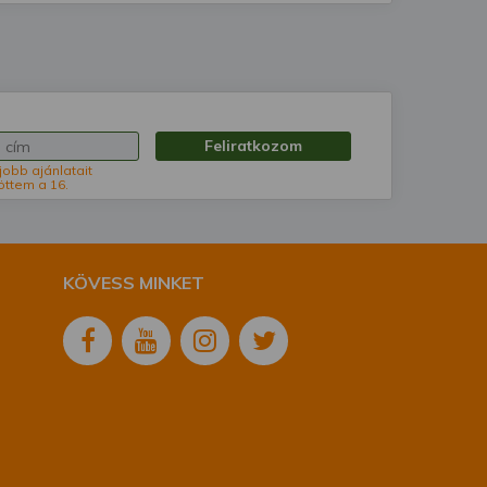
Feliratkozom
jobb ajánlatait
öttem a 16.
KÖVESS MINKET