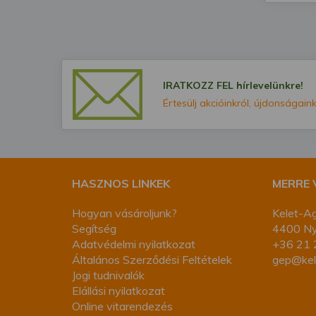
IRATKOZZ FEL hírlevelünkre!
Értesülj akcióinkról, újdonságaink
HASZNOS LINKEK
MERRE
Hogyan vásároljunk?
Kelet-Ag
Segítség
4400 Nyí
Adatvédelmi nyilatkozat
+36 21 
Általános Szerződési Feltételek
gep@kel
Jogi tudnivalók
Elállási nyilatkozat
Online vitarendezés