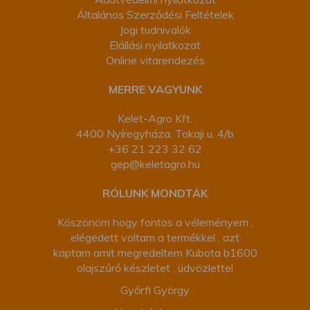
Általános Szerződési Feltételek
Jogi tudnivalók
Elállási nyilatkozat
Online vitarendezés
MERRE VAGYUNK
Kelet-Agro Kft.
4400 Nyíregyháza, Tokaji u. 4/b
+36 21 223 32 62
gep@keletagro.hu
RÓLUNK MONDTÁK
Köszönöm hogy fontos a véleményem ,
elégedett voltam a termékkel , azt
kaptam amit megredeltem Kubota b1600
olajszűrő készletet , üdvözlettel
Győrfi György