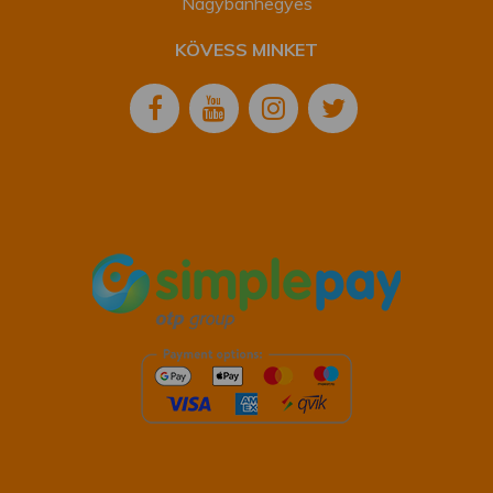
Nagybánhegyes
KÖVESS MINKET