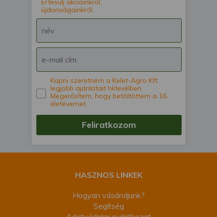
Értesülj akcióinkról,
újdonságainkról.
Kapni szeretném a Kelet-Agro Kft.
legjobb ajánlatait hírlevélben.
Megerősítem, hogy betöltöttem a 16.
életévemet.
Feliratkozom
HASZNOS LINKEK
Hogyan vásároljunk?
Segítség
Adatvédelmi nyilatkozat