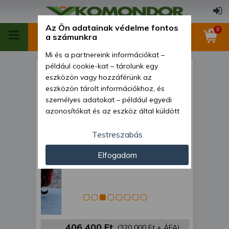
Az Ön adatainak védelme fontos
0
a számunkra
Mi és a partnereink információkat –
például cookie-kat – tárolunk egy
Talajmaró 150cm-es, Yanmar
eszközön vagy hozzáférünk az
R215M - 06538C, használt
eszközön tárolt információkhoz, és
személyes adatokat – például egyedi
azonosítókat és az eszköz által küldött
alapvető információkat – kezelünk
személyre szabott hirdetések és
Testreszabás
tartalom nyújtásához, hirdetés- és
Elfogadom
tartalomméréshez, nézettségi adatok
gyűjtéséhez, valamint termékek
kifejlesztéséhez és a termékek
javításához. Az Ön engedélyével mi és a
partnereink eszközleolvasásos
módszerrel szerzett pontos geolokációs
adatokat és azonosítási információkat
406 400 Ft
(320 000 Ft + ÁFA)