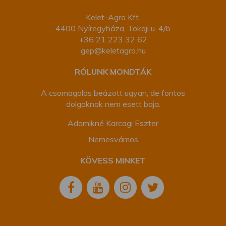
Kelet-Agro Kft.
4400 Nyíregyháza, Tokaji u. 4/b
+36 21 223 32 62
gep@keletagro.hu
RÓLUNK MONDTÁK
A csomagolás beázott ugyan, de fontos
dolgoknak nem esett baja.
Adamikné Karcagi Eszter
Nemesvámos
KÖVESS MINKET