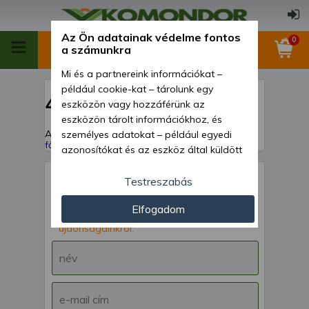
Az Ön adatainak védelme fontos
0
a számunkra
Mi és a partnereink információkat –
például cookie-kat – tárolunk egy
404
eszközön vagy hozzáférünk az
eszközön tárolt információkhoz, és
A keresett oldal nem található!
Vissza a
személyes adatokat – például egyedi
főoldalra
azonosítókat és az eszköz által küldött
alapvető információkat – kezelünk
személyre szabott hirdetések és
Testreszabás
tartalom nyújtásához, hirdetés- és
IRATKOZZ FEL hírlevelünkre!
Elfogadom
tartalomméréshez, nézettségi adatok
Értesülj akcióinkról,
gyűjtéséhez, valamint termékek
újdonságainkról.
kifejlesztéséhez és a termékek
javításához. Az Ön engedélyével mi és a
partnereink eszközleolvasásos
módszerrel szerzett pontos geolokációs
adatokat és azonosítási információkat