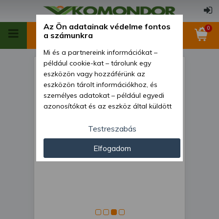
Az Ön adatainak védelme fontos
0
a számunkra
Mi és a partnereink információkat –
például cookie-kat – tárolunk egy
Kultivátor 160 cm-es
eszközön vagy hozzáférünk az
szántóföldi, rögtörővel, japán
eszközön tárolt információkhoz, és
személyes adatokat – például egyedi
kistraktorokhoz, Komondor
azonosítókat és az eszköz által küldött
SKU-160
alapvető információkat – kezelünk
személyre szabott hirdetések és
Testreszabás
tartalom nyújtásához, hirdetés- és
Elfogadom
tartalomméréshez, nézettségi adatok
gyűjtéséhez, valamint termékek
kifejlesztéséhez és a termékek
javításához. Az Ön engedélyével mi és a
partnereink eszközleolvasásos
módszerrel szerzett pontos geolokációs
adatokat és azonosítási információkat