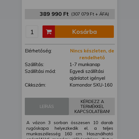
is felhasználhatunk. A megfelelő helyre
kattintva hozzájárulhat ahhoz, hogy mi
389 990 Ft
(307 079 Ft + ÁFA)
és a partnereink a fent leírtak szerint
adatkezelést végezzünk. Másik
Kosárba
lehetőségként a hozzájárulás
megadása vagy elutasítása előtt
részletesebb információkhoz juthat, és
Elérhetőség:
Nincs készleten, de
megváltoztathatja beállításait. Felhívjuk
rendelhető
figyelmét, hogy személyes adatainak
Szállítás:
1-7 munkanap
bizonyos kezeléséhez nem feltétlenül
Szállítási mód:
Egyedi szállítási
szükséges az Ön hozzájárulása, de
ajánlatot igényel
jogában áll tiltakozni az ilyen jellegű
Cikkszám:
Komondor SKU-160
adatkezelés ellen. A beállításai csak erre
a weboldalra érvényesek. Erre a
webhelyre visszatérve vagy az
KÉRDEZZ A
adatvédelmi szabályzatunk segítségével
LEÍRÁS
TERMÉKKEL
KAPCSOLATBAN!
bármikor megváltoztathatja a
beállításait.
A vázon 3 sorban összesen 10 darab
rugóskapa helyezkedik el, a teljes
munkaszélesség 160 cm. Használható