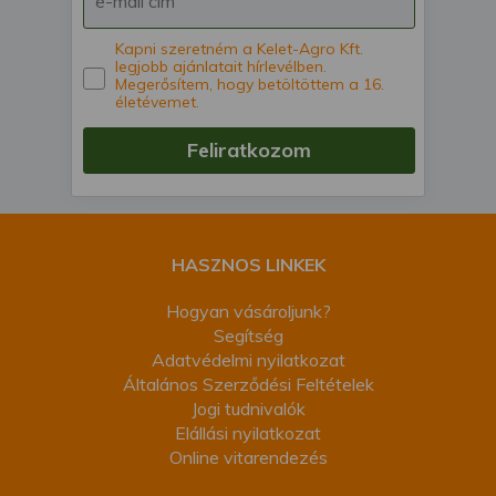
Kapni szeretném a Kelet-Agro Kft.
legjobb ajánlatait hírlevélben.
Megerősítem, hogy betöltöttem a 16.
életévemet.
Feliratkozom
HASZNOS LINKEK
Hogyan vásároljunk?
Segítség
Adatvédelmi nyilatkozat
Általános Szerződési Feltételek
Jogi tudnivalók
Elállási nyilatkozat
Online vitarendezés