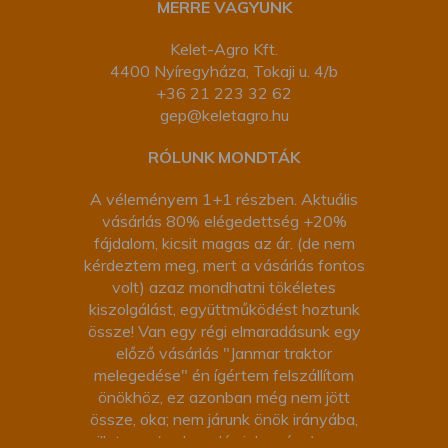
MERRE VAGYUNK
Kelet-Agro Kft.
4400 Nyíregyháza, Tokaji u. 4/b
+36 21 223 32 62
gep@keletagro.hu
RÓLUNK MONDTÁK
A véleményem 1+1 részben. Aktuális
vásárlás 80% elégedettség +20%
fájdalom, kicsit magas az ár. (de nem
kérdeztem meg, mert a vásárlás fontos
volt) azaz mondhatni tökéletes
kiszolgálást, együttműködést hoztunk
össze! Van egy régi elmaradásunk egy
előző vásárlás "Janmar traktor
melegedése" én ígértem felszállítom
önökhöz, ez azonban még nem jött
össze, oka; nem járunk önök irányába,
illetve a (melegedés jelensége) nem