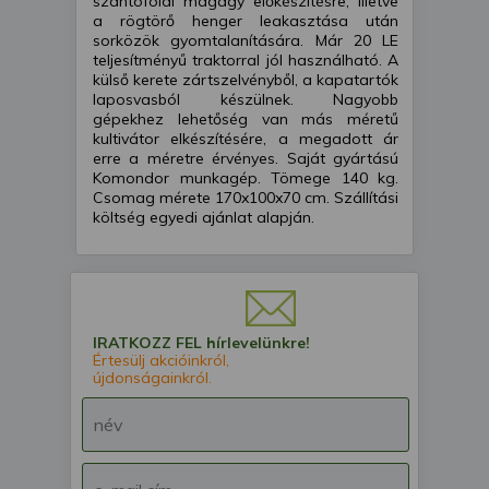
szántóföldi magágy előkészítésre, illetve
a rögtörő henger leakasztása után
sorközök gyomtalanítására. Már 20 LE
teljesítményű traktorral jól használható. A
külső kerete zártszelvényből, a kapatartók
laposvasból készülnek. Nagyobb
gépekhez lehetőség van más méretű
kultivátor elkészítésére, a megadott ár
erre a méretre érvényes. Saját gyártású
Komondor munkagép. Tömege 140 kg.
Csomag mérete 170x100x70 cm. Szállítási
költség egyedi ajánlat alapján.
IRATKOZZ FEL hírlevelünkre!
Értesülj akcióinkról,
újdonságainkról.