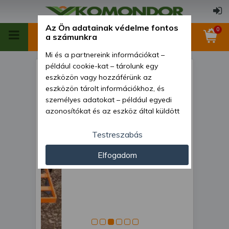
Az Ön adatainak védelme fontos
0
a számunkra
Mi és a partnereink információkat –
például cookie-kat – tárolunk egy
Kultivátor 140 cm-es
eszközön vagy hozzáférünk az
szántóföldi, rögtörővel, japán
eszközön tárolt információkhoz, és
személyes adatokat – például egyedi
kistraktorokhoz, Komondor
azonosítókat és az eszköz által küldött
SKU-140
alapvető információkat – kezelünk
személyre szabott hirdetések és
Testreszabás
tartalom nyújtásához, hirdetés- és
Elfogadom
tartalomméréshez, nézettségi adatok
gyűjtéséhez, valamint termékek
kifejlesztéséhez és a termékek
javításához. Az Ön engedélyével mi és a
partnereink eszközleolvasásos
módszerrel szerzett pontos geolokációs
adatokat és azonosítási információkat