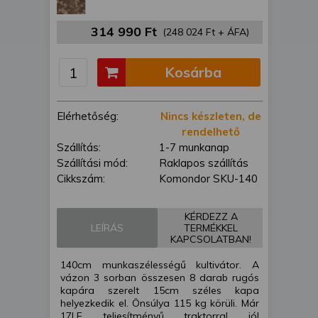
is felhasználhatunk. A megfelelő helyre
kattintva hozzájárulhat ahhoz, hogy mi
314 990 Ft
(248 024 Ft + ÁFA)
és a partnereink a fent leírtak szerint
adatkezelést végezzünk. Másik
Kosárba
lehetőségként a hozzájárulás
megadása vagy elutasítása előtt
részletesebb információkhoz juthat, és
Elérhetőség:
Nincs készleten, de
megváltoztathatja beállításait. Felhívjuk
rendelhető
figyelmét, hogy személyes adatainak
Szállítás:
1-7 munkanap
bizonyos kezeléséhez nem feltétlenül
Szállítási mód:
Raklapos szállítás
szükséges az Ön hozzájárulása, de
Cikkszám:
Komondor SKU-140
jogában áll tiltakozni az ilyen jellegű
adatkezelés ellen. A beállításai csak erre
a weboldalra érvényesek. Erre a
KÉRDEZZ A
webhelyre visszatérve vagy az
LEÍRÁS
TERMÉKKEL
KAPCSOLATBAN!
adatvédelmi szabályzatunk segítségével
bármikor megváltoztathatja a
140cm munkaszélességű kultivátor. A
beállításait.
vázon 3 sorban összesen 8 darab rugós
kapára szerelt 15cm széles kapa
helyezkedik el. Önsúlya 115 kg körüli. Már
17LE teljesítményű traktorral jól