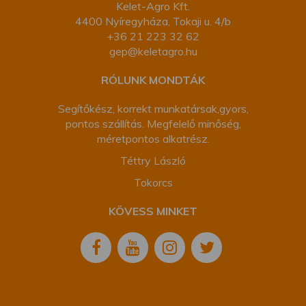
Kelet-Agro Kft.
4400 Nyíregyháza, Tokaji u. 4/b
+36 21 223 32 62
gep@keletagro.hu
RÓLUNK MONDTÁK
Segítőkész, korrekt munkatársak,gyors,
pontos szállítás. Megfelelő minőség,
méretpontos alkatrész.
Téttry László
Tokorcs
KÖVESS MINKET