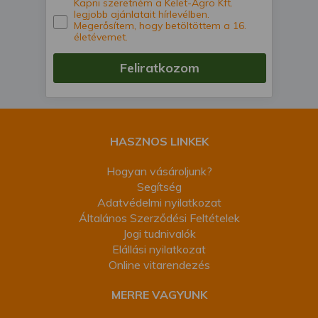
Kapni szeretném a Kelet-Agro Kft.
legjobb ajánlatait hírlevélben.
Megerősítem, hogy betöltöttem a 16.
életévemet.
Feliratkozom
HASZNOS LINKEK
Hogyan vásároljunk?
Segítség
Adatvédelmi nyilatkozat
Általános Szerződési Feltételek
Jogi tudnivalók
Elállási nyilatkozat
Online vitarendezés
MERRE VAGYUNK