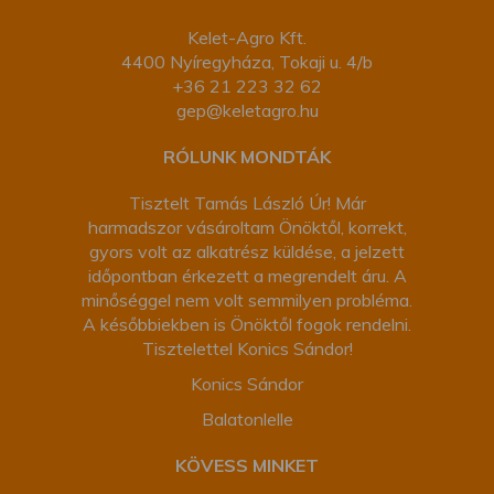
Kelet-Agro Kft.
4400 Nyíregyháza, Tokaji u. 4/b
+36 21 223 32 62
gep@keletagro.hu
RÓLUNK MONDTÁK
Tisztelt Tamás László Úr! Már
harmadszor vásároltam Önöktől, korrekt,
gyors volt az alkatrész küldése, a jelzett
időpontban érkezett a megrendelt áru. A
minőséggel nem volt semmilyen probléma.
A későbbiekben is Önöktől fogok rendelni.
Tisztelettel Konics Sándor!
Konics Sándor
Balatonlelle
KÖVESS MINKET