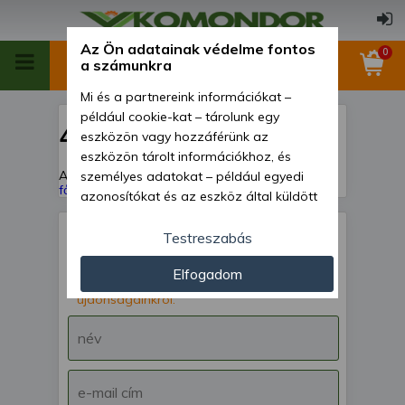
Az Ön adatainak védelme fontos
0
a számunkra
Mi és a partnereink információkat –
például cookie-kat – tárolunk egy
404
eszközön vagy hozzáférünk az
eszközön tárolt információkhoz, és
A keresett oldal nem található!
Vissza a
személyes adatokat – például egyedi
főoldalra
azonosítókat és az eszköz által küldött
alapvető információkat – kezelünk
személyre szabott hirdetések és
Testreszabás
tartalom nyújtásához, hirdetés- és
IRATKOZZ FEL hírlevelünkre!
Elfogadom
tartalomméréshez, nézettségi adatok
Értesülj akcióinkról,
gyűjtéséhez, valamint termékek
újdonságainkról.
kifejlesztéséhez és a termékek
javításához. Az Ön engedélyével mi és a
partnereink eszközleolvasásos
módszerrel szerzett pontos geolokációs
adatokat és azonosítási információkat