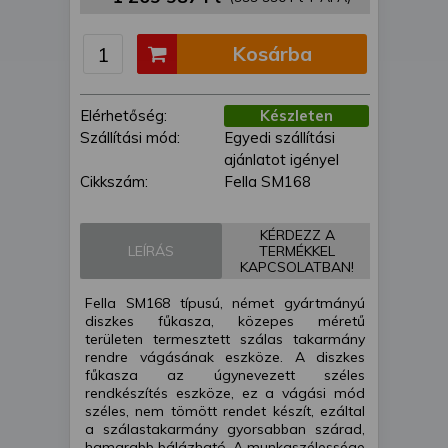
is felhasználhatunk. A megfelelő helyre
kattintva hozzájárulhat ahhoz, hogy mi
Kosárba
és a partnereink a fent leírtak szerint
adatkezelést végezzünk. Másik
lehetőségként a hozzájárulás
Elérhetőség:
Készleten
megadása vagy elutasítása előtt
Szállítási mód:
Egyedi szállítási
részletesebb információkhoz juthat, és
ajánlatot igényel
megváltoztathatja beállításait. Felhívjuk
Cikkszám:
Fella SM168
figyelmét, hogy személyes adatainak
bizonyos kezeléséhez nem feltétlenül
szükséges az Ön hozzájárulása, de
KÉRDEZZ A
LEÍRÁS
TERMÉKKEL
jogában áll tiltakozni az ilyen jellegű
KAPCSOLATBAN!
adatkezelés ellen. A beállításai csak erre
a weboldalra érvényesek. Erre a
Fella SM168 típusú, német gyártmányú
webhelyre visszatérve vagy az
diszkes fűkasza, közepes méretű
területen termesztett szálas takarmány
adatvédelmi szabályzatunk segítségével
rendre vágásának eszköze. A diszkes
bármikor megváltoztathatja a
fűkasza az úgynevezett széles
beállításait.
rendkészítés eszköze, ez a vágási mód
széles, nem tömött rendet készít, ezáltal
a szálastakarmány gyorsabban szárad,
hamarabb bálázható. A munkaszélessége