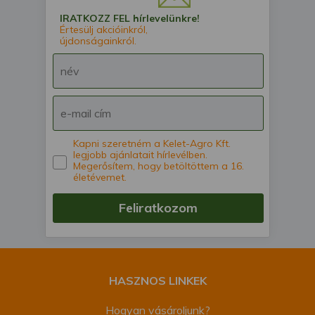
IRATKOZZ FEL hírlevelünkre!
Értesülj akcióinkról,
újdonságainkról.
Kapni szeretném a Kelet-Agro Kft.
legjobb ajánlatait hírlevélben.
Megerősítem, hogy betöltöttem a 16.
életévemet.
Feliratkozom
HASZNOS LINKEK
Hogyan vásároljunk?