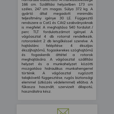
166 cm. Szállítási helyzetben 173 cm
széles, 247 cm magas. Súlya 372 kg. A
gyártó által megadott minimális
teljesítmény igénye 30 LE. Függesztő
rendszere a Cat1 és CAt2 szabványoknak
is megfelel. A meghajtása 540 fordulat /
perc TLT fordulatszámot igényel. A
vágóasztal 4 db rotorral rendelkezik,
rotoronként 2 db lengőkéssel szerelve. A
hajtáslánc felépítése: 4 ékszíjas
ékszíjhajtómű, fogaskerekes szöghajtómű
és fogaskerék áttétel a rotorok
meghajtására. A vágóasztal szállítási
helyzet és a munkahelyzet közötti
mozgatása hidraulikus munkahengerrel
történik. A vágóasztal rugózott
talajkövető függesztése, rugós biztonsági
elemmel (ütközés védelemmel) ellátva. A
fűkasza használt, szervizelt állapotú,
használatra kész.