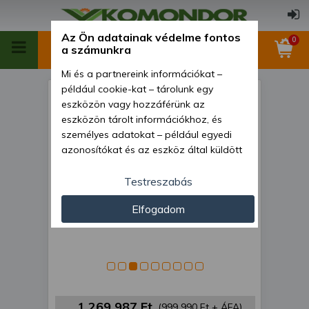
Az Ön adatainak védelme fontos
0
a számunkra
Mi és a partnereink információkat –
például cookie-kat – tárolunk egy
Fűkasza 166 cm-es, Fella
eszközön vagy hozzáférünk az
SM168, használt
eszközön tárolt információkhoz, és
személyes adatokat – például egyedi
azonosítókat és az eszköz által küldött
alapvető információkat – kezelünk
személyre szabott hirdetések és
Testreszabás
tartalom nyújtásához, hirdetés- és
Elfogadom
tartalomméréshez, nézettségi adatok
gyűjtéséhez, valamint termékek
kifejlesztéséhez és a termékek
javításához. Az Ön engedélyével mi és a
partnereink eszközleolvasásos
módszerrel szerzett pontos geolokációs
adatokat és azonosítási információkat
1 269 987 Ft
(999 990 Ft + ÁFA)