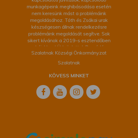
munkagépeink meghibásodása esetén
nem keresünk mást a problémáink
megoldásához. Tóth és Zsákai urak
készségesen állnak rendelkezésre
problémáink megoldását segítve. Sok
sikert kívánok a 2019-s esztendőben
munkájukhoz! Üdvözlettel: Bregó János
Szalatnak Községi Önkormányzat
polgármester
Szalatnak
KÖVESS MINKET