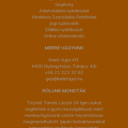
Segítség
Adatvédelmi nyilatkozat
Általános Szerződési Feltételek
Jogi tudnivalók
Elállási nyilatkozat
Online vitarendezés
MERRE VAGYUNK
Kelet-Agro Kft.
4400 Nyíregyháza, Tokaji u. 4/b
+36 21 223 32 62
gep@keletagro.hu
RÓLUNK MONDTÁK
Tisztelt Tamás László Úr! Igen sokat
segítettek a gyors kiszolgálással, mert
munkavégzésünk szinte folyamatosan
megmaradhatott. Japán kistraktorunkkal
kapcsolatos javítások, kapcsolódó